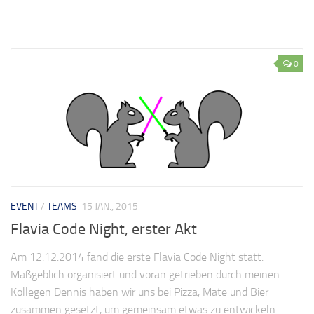
0
EVENT
/
TEAMS
15 JAN., 2015
Flavia Code Night, erster Akt
Am 12.12.2014 fand die erste Flavia Code Night statt.
Maßgeblich organisiert und voran getrieben durch meinen
Kollegen Dennis haben wir uns bei Pizza, Mate und Bier
zusammen gesetzt, um gemeinsam etwas zu entwickeln.