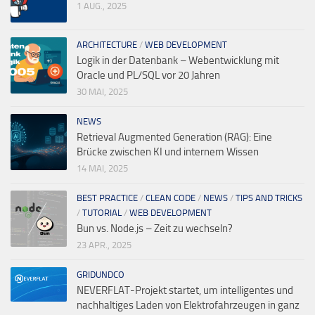
1 AUG., 2025
ARCHITECTURE
/
WEB DEVELOPMENT
Logik in der Datenbank – Webentwicklung mit
Oracle und PL/SQL vor 20 Jahren
30 MAI, 2025
NEWS
Retrieval Augmented Generation (RAG): Eine
Brücke zwischen KI und internem Wissen
14 MAI, 2025
BEST PRACTICE
/
CLEAN CODE
/
NEWS
/
TIPS AND TRICKS
/
TUTORIAL
/
WEB DEVELOPMENT
Bun vs. Node.js – Zeit zu wechseln?
23 APR., 2025
GRIDUNDCO
NEVERFLAT-Projekt startet, um intelligentes und
nachhaltiges Laden von Elektrofahrzeugen in ganz