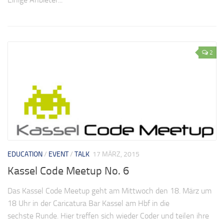
2
EDUCATION
/
EVENT
/
TALK
17 MÄRZ, 2015
Kassel Code Meetup No. 6
Das Kassel Code Meetup geht am Mittwoch den 18. März um
18 Uhr in der Caricatura Bar Kassel am Hbf in die
sechste Runde. Hier treffen sich wieder Coder und teilen ihre