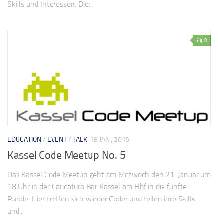
Skills und Interessen. Die...
0
EDUCATION
/
EVENT
/
TALK
18 JAN., 2015
Kassel Code Meetup No. 5
Das Kassel Code Meetup geht am Mittwoch den 21. Januar um
18 Uhr in der Caricatura Bar Kassel am Hbf in die fünfte
Runde. Hier treffen sich wieder Coder und teilen ihre Skills
und...