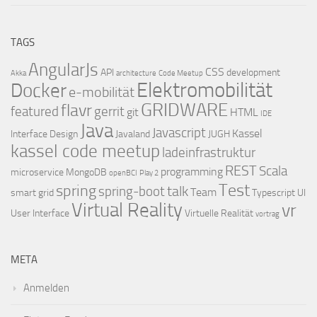
TAGS
AngularJs
CSS
API
development
Akka
architecture
Code Meetup
Elektromobilität
Docker
e-mobilität
GRIDWARE
flavr
featured
gerrit
git
HTML
IDE
Java
Javascript
Kassel
Interface Design
Javaland
JUGH
kassel code meetup
ladeinfrastruktur
REST
Scala
programming
microservice
MongoDB
openBCI
Play 2
Test
spring
talk
spring-boot
Team
smart grid
Typescript
UI
Virtual Reality
vr
User Interface
Virtuelle Realität
vortrag
META
Anmelden