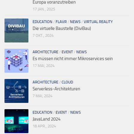
Europa voranzutreiben
17 JAN., 2025
EDUCATION
/
FLAVR
/
NEWS
/
VIRTUAL REALITY
Die virtuelle Baustelle (DiviBau)
7 OKT., 2024
ARCHITECTURE
/
EVENT
/
NEWS
Es müssen nicht immer Mikroservices sein
17 MAI, 2024
ARCHITECTURE
/
CLOUD
Serverless-Architekturen
7 MAI, 2024
EDUCATION
/
EVENT
/
NEWS
JavaLand 2024
18 APR., 2024