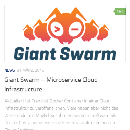
0
NEWS
31 MÄRZ, 2015
Giant Swarm – Microservice Cloud
Infrastructure
Aktueller Hot Trend ist Docker Container in einer Cloud
Infrastruktur zu veröffentlichen. Viele haben aber nicht das
Wissen oder die Möglichkeit ihre entwickelte Software als
Docker Container in einer solchen Infrastruktur zu hosten.
Einige Anbieter...