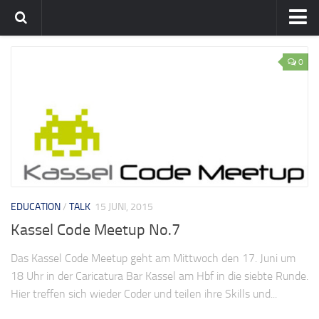
Home
0
Team
flavia-it.de
English
EDUCATION
/
TALK
15 JUNI, 2015
Kassel Code Meetup No.7
Das Kassel Code Meetup geht am Mittwoch den 17. Juni um
18 Uhr in der Caricatura Bar Kassel am Hbf in die siebte Runde.
Hier treffen sich wieder Coder und teilen ihre Skills und...