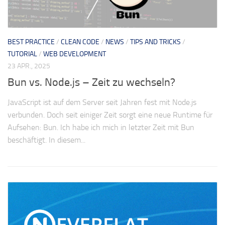
BEST PRACTICE
/
CLEAN CODE
/
NEWS
/
TIPS AND TRICKS
/
TUTORIAL
/
WEB DEVELOPMENT
23 APR., 2025
Bun vs. Node.js – Zeit zu wechseln?
JavaScript ist auf dem Server seit Jahren fest mit Node.js
verbunden. Doch seit einiger Zeit sorgt eine neue Runtime für
Aufsehen: Bun. Ich habe ich mich in letzter Zeit mit Bun
beschäftigt. In diesem...