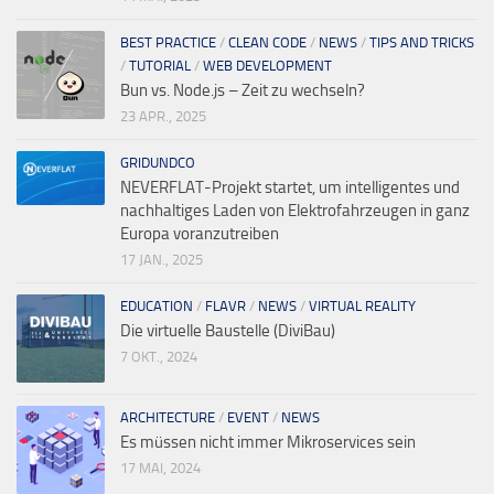
BEST PRACTICE
/
CLEAN CODE
/
NEWS
/
TIPS AND TRICKS
/
TUTORIAL
/
WEB DEVELOPMENT
Bun vs. Node.js – Zeit zu wechseln?
23 APR., 2025
GRIDUNDCO
NEVERFLAT-Projekt startet, um intelligentes und
nachhaltiges Laden von Elektrofahrzeugen in ganz
Europa voranzutreiben
17 JAN., 2025
EDUCATION
/
FLAVR
/
NEWS
/
VIRTUAL REALITY
Die virtuelle Baustelle (DiviBau)
7 OKT., 2024
ARCHITECTURE
/
EVENT
/
NEWS
Es müssen nicht immer Mikroservices sein
17 MAI, 2024