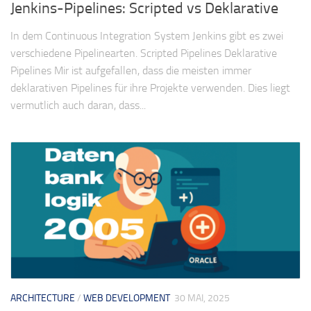
Jenkins-Pipelines: Scripted vs Deklarative
In dem Continuous Integration System Jenkins gibt es zwei
verschiedene Pipelinearten. Scripted Pipelines Deklarative
Pipelines Mir ist aufgefallen, dass die meisten immer
deklarativen Pipelines für ihre Projekte verwenden. Dies liegt
vermutlich auch daran, dass...
ARCHITECTURE
/
WEB DEVELOPMENT
30 MAI, 2025