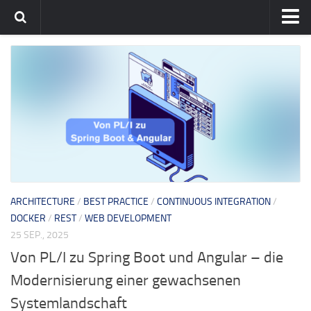
Home
Team
flavia-it.de
English
ARCHITECTURE
/
BEST PRACTICE
/
CONTINUOUS INTEGRATION
/
DOCKER
/
REST
/
WEB DEVELOPMENT
25 SEP., 2025
Von PL/I zu Spring Boot und Angular – die
Modernisierung einer gewachsenen
Systemlandschaft