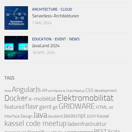
ARCHITECTURE
/
CLOUD
Serverless-Architekturen
7 MAI, 2024
EDUCATION
/
EVENT
/
NEWS
JavaLand 2024
18 APR., 2024
TAGS
AngularJs
CSS
API
development
Akka
architecture
Code Meetup
Elektromobilität
Docker
e-mobilität
GRIDWARE
flavr
featured
gerrit
git
HTML
IDE
Java
Javascript
Kassel
Interface Design
Javaland
JUGH
kassel code meetup
ladeinfrastruktur
REST
Scala
programming