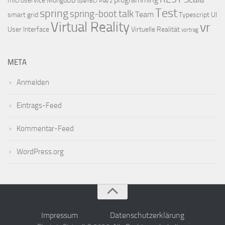
microservice
MongoDB
openBCI
Play 2
Test
spring
talk
spring-boot
Team
smart grid
Typescript
UI
Virtual Reality
vr
User Interface
Virtuelle Realität
vortrag
META
Anmelden
Eintrags-Feed
Kommentar-Feed
WordPress.org
Impressum
Datenschutzerklärung