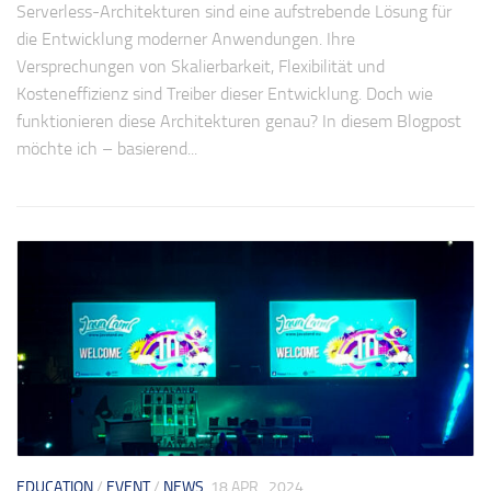
Serverless-Architekturen sind eine aufstrebende Lösung für
die Entwicklung moderner Anwendungen. Ihre
Versprechungen von Skalierbarkeit, Flexibilität und
Kosteneffizienz sind Treiber dieser Entwicklung. Doch wie
funktionieren diese Architekturen genau? In diesem Blogpost
möchte ich – basierend...
EDUCATION
/
EVENT
/
NEWS
18 APR., 2024