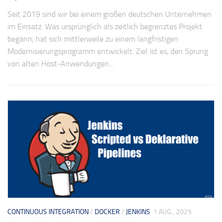
Seit 2019 sind wir bei einem großen deutschen Unternehmen
im Einsatz. Was ursprünglich als zeitlich begrenztes Projekt
begann, hat sich mittlerweile zu einem langfristigen
Modernisierungsprogramm entwickelt. Ziel ist es, den Sprung
von alten Host-Anwendungen...
CONTINUOUS INTEGRATION
/
DOCKER
/
JENKINS
1 AUG., 2025