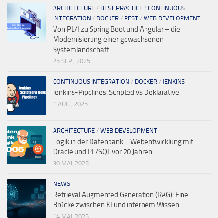
ARCHITECTURE
/
BEST PRACTICE
/
CONTINUOUS
INTEGRATION
/
DOCKER
/
REST
/
WEB DEVELOPMENT
Von PL/I zu Spring Boot und Angular – die
Modernisierung einer gewachsenen
Systemlandschaft
25 SEP., 2025
CONTINUOUS INTEGRATION
/
DOCKER
/
JENKINS
Jenkins-Pipelines: Scripted vs Deklarative
1 AUG., 2025
ARCHITECTURE
/
WEB DEVELOPMENT
Logik in der Datenbank – Webentwicklung mit
Oracle und PL/SQL vor 20 Jahren
30 MAI, 2025
NEWS
Retrieval Augmented Generation (RAG): Eine
Brücke zwischen KI und internem Wissen
14 MAI, 2025