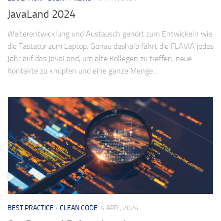
JavaLand 2024
Weiterentwicklung und Austausch gehört zum Entwickeln wie
die Tastatur zum Laptop. Genau deshalb fährt die FLAVIA jedes
Jahr auf das JavaLand, um alte Kollegen zu treffen, neue
Kontakte zu knüpfen und eine ganze Menge...
BEST PRACTICE
/
CLEAN CODE
4 APR., 2024