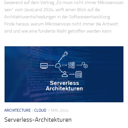
basierend auf dem Vortrag „Es muss nicht immer Mikroservices
sein“ vom JavaLand 2024, wirft einen Blick auf die
Architekturentscheidungen in der Softwareentwicklung.
Finde heraus, warum Mikroservices nicht immer die Antwort
sind und wie eine fundierte Wahl getroffen werden kann.
ARCHITECTURE
/
CLOUD
7 MAI, 2024
Serverless-Architekturen