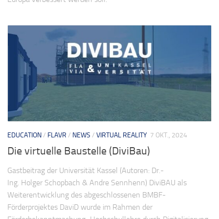
EDUCATION
/
FLAVR
/
NEWS
/
VIRTUAL REALITY
7 OKT., 2024
Die virtuelle Baustelle (DiviBau)
Gastbeitrag der Universität Kassel (Autoren: Dr.-
Ing. Holger Schopbach & Andre Sennhenn) DiviBAU als
Weiterentwicklung des abgeschlossenen BMBF-
Förderprojektes DaviD wurde im Rahmen der