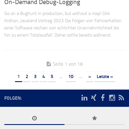
On-Demand Debug-Logging
Go on a Bughunt in production, but without a map! Dirk
Kröhan, Javaland Vortrag 2023 Die Folgen von Fehlverhalten
einer Software reichen von schlichter Unannehmlichkeit bis
hin zu einem Totalausfall. Daher sollte bereits während...
Seite 1 von 18
1
2
3
4
5
...
10
...
»
Letzte »
FOLGEN: