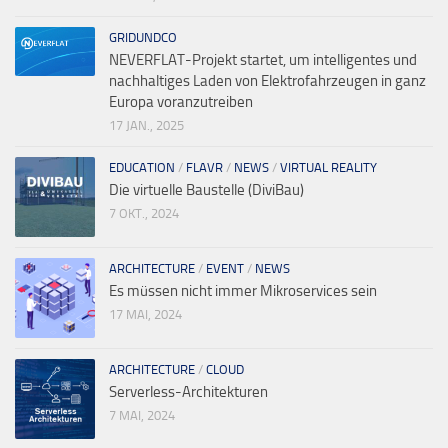
GRIDUNDCO
NEVERFLAT-Projekt startet, um intelligentes und
nachhaltiges Laden von Elektrofahrzeugen in ganz
Europa voranzutreiben
17 JAN., 2025
EDUCATION
/
FLAVR
/
NEWS
/
VIRTUAL REALITY
Die virtuelle Baustelle (DiviBau)
7 OKT., 2024
ARCHITECTURE
/
EVENT
/
NEWS
Es müssen nicht immer Mikroservices sein
17 MAI, 2024
ARCHITECTURE
/
CLOUD
Serverless-Architekturen
7 MAI, 2024