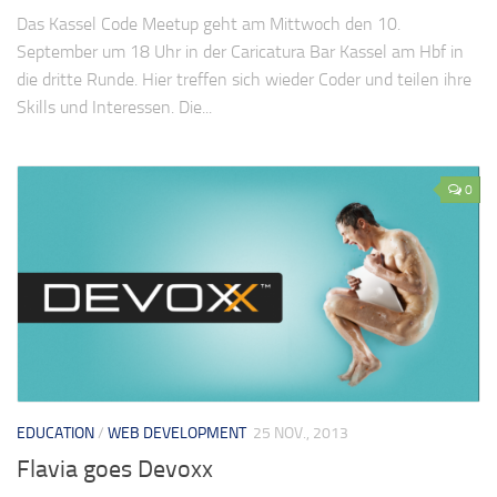
Das Kassel Code Meetup geht am Mittwoch den 10.
September um 18 Uhr in der Caricatura Bar Kassel am Hbf in
die dritte Runde. Hier treffen sich wieder Coder und teilen ihre
Skills und Interessen. Die...
0
EDUCATION
/
WEB DEVELOPMENT
25 NOV., 2013
Flavia goes Devoxx