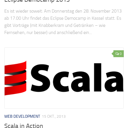
Es ist wieder soweit: Am Donnerstag den 28. November 2013
ab 17.00 Uhr findet das Eclipse Democamp in Kassel statt. Es
gibt Vorträge (mit Knabberkram und Getränken – wie
Fernsehen, nur besser) und anschließend ein...
0
WEB DEVELOPMENT
15 OKT., 2013
Scala in Action