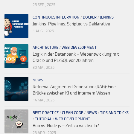
25 SEP., 2025
CONTINUOUS INTEGRATION
/
DOCKER
/
JENKINS
Jenkins-Pipelines: Scripted vs Deklarative
1 AUG., 2025
ARCHITECTURE
/
WEB DEVELOPMENT
Logik in der Datenbank – Webentwicklung mit
Oracle und PL/SQL vor 20 Jahren
30 MAI, 2025
NEWS
Retrieval Augmented Generation (RAG): Eine
Brücke zwischen KI und internem Wissen
14 MAI, 2025
BEST PRACTICE
/
CLEAN CODE
/
NEWS
/
TIPS AND TRICKS
/
TUTORIAL
/
WEB DEVELOPMENT
Bun vs. Node.js – Zeit zu wechseln?
23 APR., 2025