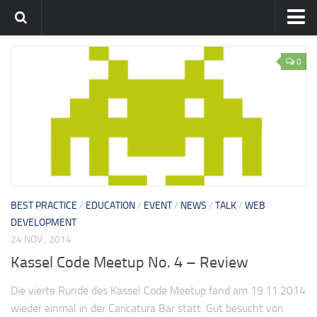
Home
0
Team
flavia-it.de
BEST PRACTICE
/
EDUCATION
/
EVENT
/
NEWS
/
TALK
/
WEB
DEVELOPMENT
24 NOV., 2014
Kassel Code Meetup No. 4 – Review
Die vierte Runde des Kassel Code Meetup fand am 19.11.2014
wieder einmal in der Caricatura Bar statt. Gut besucht von