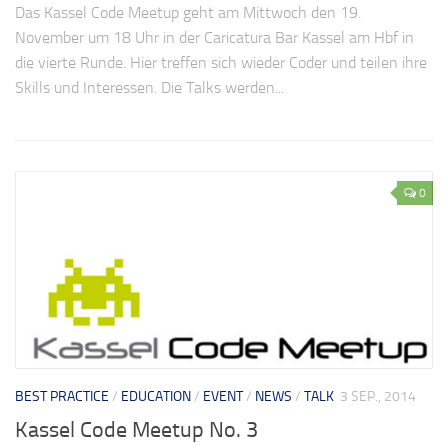
Das Kassel Code Meetup geht am Mittwoch den 19.
November um 18 Uhr in der Caricatura Bar Kassel am Hbf in
die vierte Runde. Hier treffen sich wieder Coder und teilen ihre
Skills und Interessen. Die Talks werden...
0
BEST PRACTICE
/
EDUCATION
/
EVENT
/
NEWS
/
TALK
3 SEP., 2014
Kassel Code Meetup No. 3