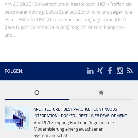
Am 26.09.2013 erwartet uns in Kassel beim JUGH-Treffen ein
besonderer Vortrag. Lukas Eder aus Zürich wird uns zeigen wie
es mit Hilfe der DSL (Domain Specific Languages) von jOOQ
(Java Object Oriented Querying) möglich ist sehr komplexe
und...
FOLGEN:
ARCHITECTURE
/
BEST PRACTICE
/
CONTINUOUS
INTEGRATION
/
DOCKER
/
REST
/
WEB DEVELOPMENT
Von PL/I zu Spring Boot und Angular – die
Modernisierung einer gewachsenen
Systemlandschaft