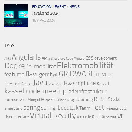
EDUCATION
/
EVENT
/
NEWS
JavaLand 2024
18 APR., 2024
TAGS
AngularJs
CSS
API
development
Akka
architecture
Code Meetup
Elektromobilität
Docker
e-mobilität
GRIDWARE
flavr
featured
gerrit
git
HTML
IDE
Java
Javascript
Kassel
Interface Design
Javaland
JUGH
kassel code meetup
ladeinfrastruktur
REST
Scala
programming
microservice
MongoDB
openBCI
Play 2
Test
spring
talk
spring-boot
Team
smart grid
Typescript
UI
Virtual Reality
vr
User Interface
Virtuelle Realität
vortrag