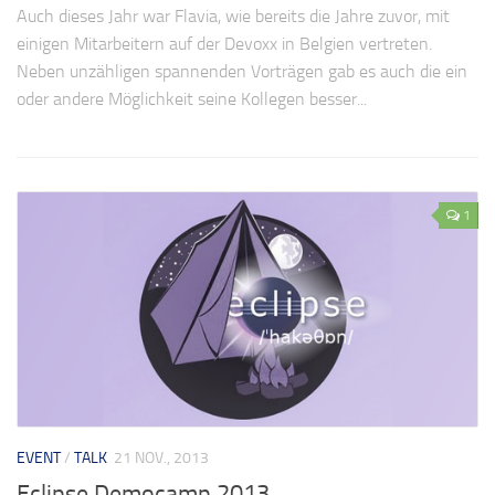
Auch dieses Jahr war Flavia, wie bereits die Jahre zuvor, mit
einigen Mitarbeitern auf der Devoxx in Belgien vertreten.
Neben unzähligen spannenden Vorträgen gab es auch die ein
oder andere Möglichkeit seine Kollegen besser...
1
EVENT
/
TALK
21 NOV., 2013
Eclipse Democamp 2013