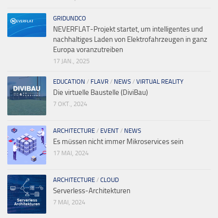
GRIDUNDCO
NEVERFLAT-Projekt startet, um intelligentes und
nachhaltiges Laden von Elektrofahrzeugen in ganz
Europa voranzutreiben
17 JAN., 2025
EDUCATION
/
FLAVR
/
NEWS
/
VIRTUAL REALITY
Die virtuelle Baustelle (DiviBau)
7 OKT., 2024
ARCHITECTURE
/
EVENT
/
NEWS
Es müssen nicht immer Mikroservices sein
17 MAI, 2024
ARCHITECTURE
/
CLOUD
Serverless-Architekturen
7 MAI, 2024