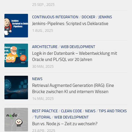
25 SEP., 2025
CONTINUOUS INTEGRATION
/
DOCKER
/
JENKINS
Jenkins-Pipelines: Scripted vs Deklarative
1 AUG., 2025
ARCHITECTURE
/
WEB DEVELOPMENT
Logik in der Datenbank – Webentwicklung mit
Oracle und PL/SQL vor 20 Jahren
30 MAI, 2025
NEWS
Retrieval Augmented Generation (RAG): Eine
Brücke zwischen KI und internem Wissen
14 MAI, 2025
BEST PRACTICE
/
CLEAN CODE
/
NEWS
/
TIPS AND TRICKS
/
TUTORIAL
/
WEB DEVELOPMENT
Bun vs. Node.js – Zeit zu wechseln?
23 APR., 2025