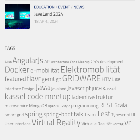
EDUCATION
/
EVENT
/
NEWS
JavaLand 2024
18 APR., 2024
TAGS
AngularJs
CSS
API
development
Akka
architecture
Code Meetup
Elektromobilität
Docker
e-mobilität
GRIDWARE
flavr
featured
gerrit
git
HTML
IDE
Java
Javascript
Kassel
Interface Design
Javaland
JUGH
kassel code meetup
ladeinfrastruktur
REST
Scala
programming
microservice
MongoDB
openBCI
Play 2
Test
spring
talk
spring-boot
Team
smart grid
Typescript
UI
Virtual Reality
vr
User Interface
Virtuelle Realität
vortrag