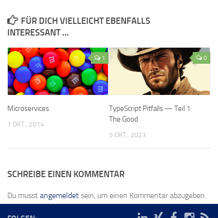
FÜR DICH VIELLEICHT EBENFALLS
INTERESSANT …
1
0
Microservices
TypeScript Pitfalls — Teil 1:
The Good
1 OKT., 2014
5 OKT., 2023
SCHREIBE EINEN KOMMENTAR
Du musst
angemeldet
sein, um einen Kommentar abzugeben.