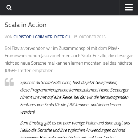
Home
Scala in Action
Team
VON
CHRISTOPH GRIMMER-DIETRICH
· 15. OKTOBER 2013
flavia-it.de
Bei Flavia verwenden wir im Zusammenspiel mit dem Play!-
Framework neben Java zunehmen auch Scala. Für alle, die diese gar
nicht so neue Sprache mal kennen lernen möchten, sei das nächste
JUGH-Treffen empfohlen:
Sprichst du Scala? Falls nicht, hast du jetzt Gelegenheit,
diese Programmiersprache kennenzulernen! Heiko Seeberger
nimmt uns mit auf eine Reise, bei der wir die herausragenden
Features von Scala für die JVM kennen- und lieben lernen
werden!
Zum Einstieg gibt es ein paar wenige Folien und dann zeigt uns
Heiko die Sprache und ihre typischen Anwendungen anhand
lebendiger Beispiele und natürlich mit viel Live-Coding.