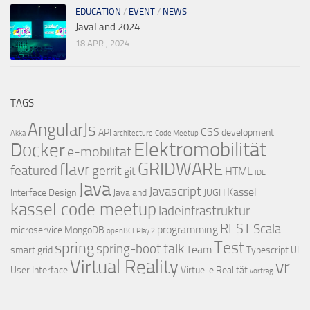
EDUCATION
/
EVENT
/
NEWS
JavaLand 2024
18 APR., 2024
TAGS
AngularJs
CSS
API
development
Akka
architecture
Code Meetup
Elektromobilität
Docker
e-mobilität
GRIDWARE
flavr
featured
gerrit
git
HTML
IDE
Java
Javascript
Kassel
Interface Design
Javaland
JUGH
kassel code meetup
ladeinfrastruktur
REST
Scala
programming
microservice
MongoDB
openBCI
Play 2
Test
spring
talk
spring-boot
Team
smart grid
Typescript
UI
Virtual Reality
vr
User Interface
Virtuelle Realität
vortrag