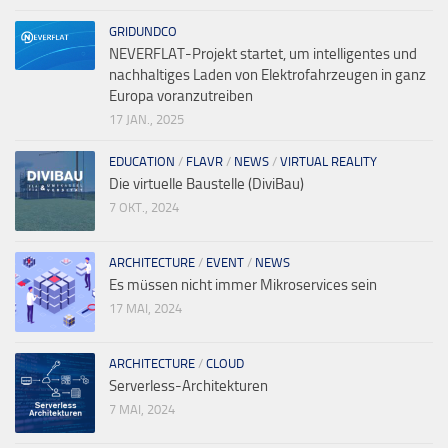
GRIDUNDCO
NEVERFLAT-Projekt startet, um intelligentes und
nachhaltiges Laden von Elektrofahrzeugen in ganz
Europa voranzutreiben
17 JAN., 2025
EDUCATION
/
FLAVR
/
NEWS
/
VIRTUAL REALITY
Die virtuelle Baustelle (DiviBau)
7 OKT., 2024
ARCHITECTURE
/
EVENT
/
NEWS
Es müssen nicht immer Mikroservices sein
17 MAI, 2024
ARCHITECTURE
/
CLOUD
Serverless-Architekturen
7 MAI, 2024