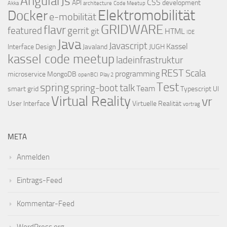
AngularJs
CSS
API
development
Akka
architecture
Code Meetup
Elektromobilität
Docker
e-mobilität
GRIDWARE
flavr
featured
gerrit
git
HTML
IDE
Java
Javascript
Kassel
Interface Design
Javaland
JUGH
kassel code meetup
ladeinfrastruktur
REST
Scala
programming
microservice
MongoDB
openBCI
Play 2
Test
spring
talk
spring-boot
Team
smart grid
Typescript
UI
Virtual Reality
vr
User Interface
Virtuelle Realität
vortrag
META
Anmelden
Eintrags-Feed
Kommentar-Feed
WordPress.org