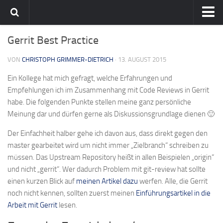
Home
Gerrit Best Practice
Team
VON
CHRISTOPH GRIMMER-DIETRICH
· 13. AUGUST 2015
flavia-it.de
Ein Kollege hat mich gefragt, welche Erfahrungen und
Empfehlungen ich im Zusammenhang mit Code Reviews in Gerrit
habe. Die folgenden Punkte stellen meine ganz persönliche
Meinung dar und dürfen gerne als Diskussionsgrundlage dienen 🙂
Der Einfachheit halber gehe ich davon aus, dass direkt gegen den
master gearbeitet wird um nicht immer „Zielbranch“ schreiben zu
müssen. Das Upstream Repository heißt in allen Beispielen „origin“
und nicht „gerrit“. Wer dadurch Problem mit git-review hat sollte
einen kurzen Blick auf
meinen Artikel dazu
werfen. Alle, die Gerrit
noch nicht kennen, sollten zuerst meinen
Einführungsartikel in die
Arbeit mit Gerrit
lesen.