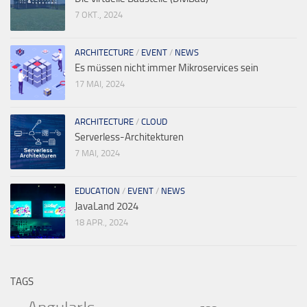
7 OKT., 2024
ARCHITECTURE
/
EVENT
/
NEWS
Es müssen nicht immer Mikroservices sein
17 MAI, 2024
ARCHITECTURE
/
CLOUD
Serverless-Architekturen
7 MAI, 2024
EDUCATION
/
EVENT
/
NEWS
JavaLand 2024
18 APR., 2024
TAGS