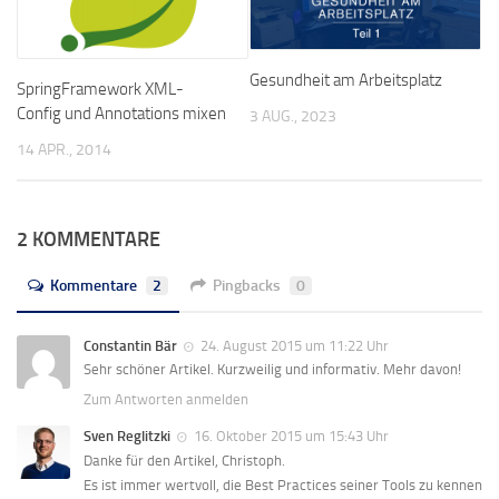
Gesundheit am Arbeitsplatz
SpringFramework XML-
Config und Annotations mixen
3 AUG., 2023
14 APR., 2014
2 KOMMENTARE
Kommentare
2
Pingbacks
0
Constantin Bär
24. August 2015 um 11:22 Uhr
Sehr schöner Artikel. Kurzweilig und informativ. Mehr davon!
Zum Antworten anmelden
Sven Reglitzki
16. Oktober 2015 um 15:43 Uhr
Danke für den Artikel, Christoph.
Es ist immer wertvoll, die Best Practices seiner Tools zu kennen