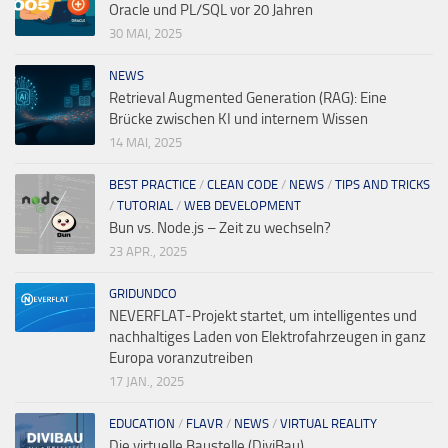
Oracle und PL/SQL vor 20 Jahren
30 MAI, 2025
NEWS
Retrieval Augmented Generation (RAG): Eine
Brücke zwischen KI und internem Wissen
14 MAI, 2025
BEST PRACTICE
/
CLEAN CODE
/
NEWS
/
TIPS AND TRICKS
/
TUTORIAL
/
WEB DEVELOPMENT
Bun vs. Node.js – Zeit zu wechseln?
23 APR., 2025
GRIDUNDCO
NEVERFLAT-Projekt startet, um intelligentes und
nachhaltiges Laden von Elektrofahrzeugen in ganz
Europa voranzutreiben
17 JAN., 2025
EDUCATION
/
FLAVR
/
NEWS
/
VIRTUAL REALITY
Die virtuelle Baustelle (DiviBau)