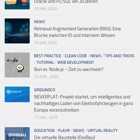
Oracle und PL/SQL vor 20 Jahren
30 MAI, 2025
NEWS
Retrieval Augmented Generation (RAG): Eine
Brücke zwischen KI und internem Wissen
14 MAI, 2025
BEST PRACTICE
/
CLEAN CODE
/
NEWS
/
TIPS AND TRICKS
/
TUTORIAL
/
WEB DEVELOPMENT
Bun vs. Node.js – Zeit zu wechseln?
23 APR., 2025
GRIDUNDCO
NEVERFLAT-Projekt startet, um intelligentes und
nachhaltiges Laden von Elektrofahrzeugen in ganz
Europa voranzutreiben
17 JAN., 2025
EDUCATION
/
FLAVR
/
NEWS
/
VIRTUAL REALITY
Die virtuelle Baustelle (DiviBau)