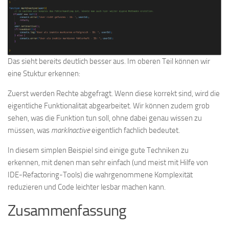
Das sieht bereits deutlich besser aus. Im oberen Teil können wir
eine Stuktur erkennen:
Zuerst werden Rechte abgefragt. Wenn diese korrekt sind, wird die
eigentliche Funktionalität abgearbeitet. Wir können zudem grob
sehen, was die Funktion tun soll, ohne dabei genau wissen zu
müssen, was
markInactive
eigentlich fachlich bedeutet.
In diesem simplen Beispiel sind einige gute Techniken zu
erkennen, mit denen man sehr einfach (und meist mit Hilfe von
IDE-Refactoring-Tools) die wahrgenommene Komplexität
reduzieren und Code leichter lesbar machen kann.
Zusammenfassung