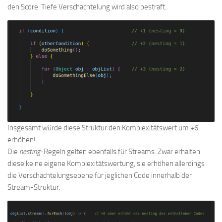
den Score. Tiefe Verschachtelung wird also bestraft.
Insgesamt würde diese Struktur den Komplexitätswert um +6
erhöhen!
Die
nesting
-Regeln gelten ebenfalls für Streams. Zwar erhalten
diese keine eigene Komplexitätswertung, sie erhöhen allerdings
die Verschachtelungsebene für jeglichen Code innerhalb der
Stream-Struktur.