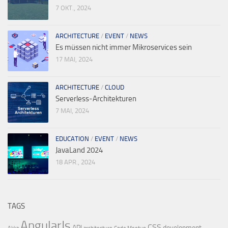
7 OKT., 2024
ARCHITECTURE
/
EVENT
/
NEWS
Es müssen nicht immer Mikroservices sein
17 MAI, 2024
ARCHITECTURE
/
CLOUD
Serverless-Architekturen
7 MAI, 2024
EDUCATION
/
EVENT
/
NEWS
JavaLand 2024
18 APR., 2024
TAGS
AngularJs
CSS
API
development