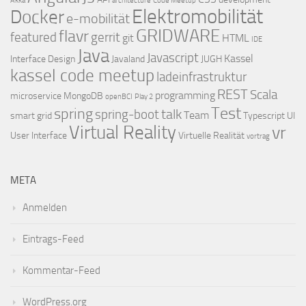
Akka
architecture
Code Meetup
Elektromobilität
Docker
e-mobilität
GRIDWARE
flavr
featured
gerrit
git
HTML
IDE
Java
Javascript
Kassel
Interface Design
Javaland
JUGH
kassel code meetup
ladeinfrastruktur
REST
Scala
programming
microservice
MongoDB
openBCI
Play 2
Test
spring
talk
spring-boot
Team
smart grid
Typescript
UI
Virtual Reality
vr
User Interface
Virtuelle Realität
vortrag
META
Anmelden
Eintrags-Feed
Kommentar-Feed
WordPress.org