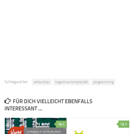
Schlagwörter:
entwickler
kognitive komplexität
programming
FÜR DICH VIELLEICHT EBENFALLS
INTERESSANT …
0
0