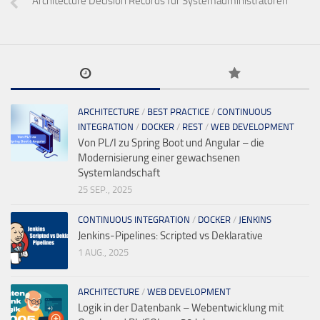
Architecture Decision Records für Systemadministratoren
ARCHITECTURE
/
BEST PRACTICE
/
CONTINUOUS
INTEGRATION
/
DOCKER
/
REST
/
WEB DEVELOPMENT
Von PL/I zu Spring Boot und Angular – die
Modernisierung einer gewachsenen
Systemlandschaft
25 SEP., 2025
CONTINUOUS INTEGRATION
/
DOCKER
/
JENKINS
Jenkins-Pipelines: Scripted vs Deklarative
1 AUG., 2025
ARCHITECTURE
/
WEB DEVELOPMENT
Logik in der Datenbank – Webentwicklung mit