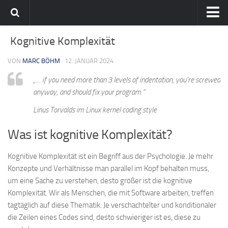
Home
Kognitive Komplexität
Team
VON
MARC BÖHM
· 12. JANUAR 2024
flavia-it.de
„… if you need more than 3 levels of indentation, you’re screwed
anyway, and should fix your program.“
Linus Torvalds im Linux kernel coding style
Was ist kognitive Komplexität?
Kognitive Komplexität ist ein Begriff aus der Psychologie. Je mehr
Konzepte und Verhältnisse man parallel im Kopf behalten muss,
um eine Sache zu verstehen, desto größer ist die kognitive
Komplexität. Wir als Menschen, die mit Software arbeiten, treffen
tagtäglich auf diese Thematik. Je verschachtelter und konditionaler
die Zeilen eines Codes sind, desto schwieriger ist es, diese zu