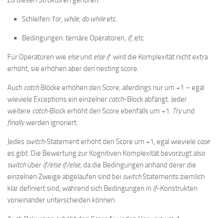
Zu diesen Strukturen gehören:
Schleifen: f
or, while, do while
etc.
Bedingungen: ternäre Operatoren,
if,
etc.
Für Operatoren wie
else
und
else if
wird die Komplexität nicht extra
erhöht, sie erhöhen aber den nesting score.
Auch
catch
Blöcke erhöhen den Score, allerdings nur um +1 – egal
wieviele Exceptions ein einzelner
catch
-Block abfängt. Jeder
weitere
catch-
Block erhöht den Score ebenfalls um +1.
Try
und
finally
werden ignoriert.
Jedes
switch-
Statement erhöht den Score um +1, egal wieviele
case
es gibt. Die Bewertung zur Kognitiven Komplexität bevorzugt also
switch
über
if/else if/else
, da die Bedingungen anhand derer die
einzelnen Zweige abgelaufen sind bei
switch
Statements ziemlich
klar definiert sind, während sich Bedingungen in
if
-Konstrukten
voneinander unterscheiden können.