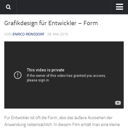
Home
Grafikdesign für Entwickler – Form
Team
VON
ENRICO REINSDORF
· 28. MAI 2015
flavia-it.de
Für Entwickler ist oft die Form, also das äußere Aussehen der
Anwendung nebensächlich. In diesem Film erhält man eine kleine