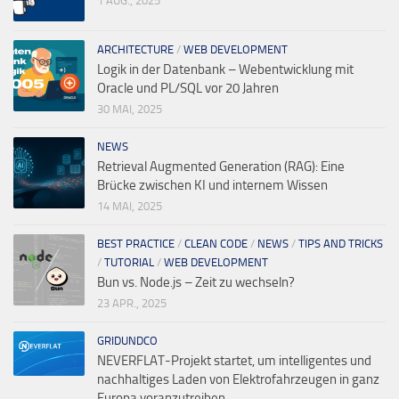
1 AUG., 2025
ARCHITECTURE
/
WEB DEVELOPMENT
Logik in der Datenbank – Webentwicklung mit
Oracle und PL/SQL vor 20 Jahren
30 MAI, 2025
NEWS
Retrieval Augmented Generation (RAG): Eine
Brücke zwischen KI und internem Wissen
14 MAI, 2025
BEST PRACTICE
/
CLEAN CODE
/
NEWS
/
TIPS AND TRICKS
/
TUTORIAL
/
WEB DEVELOPMENT
Bun vs. Node.js – Zeit zu wechseln?
23 APR., 2025
GRIDUNDCO
NEVERFLAT-Projekt startet, um intelligentes und
nachhaltiges Laden von Elektrofahrzeugen in ganz
Europa voranzutreiben