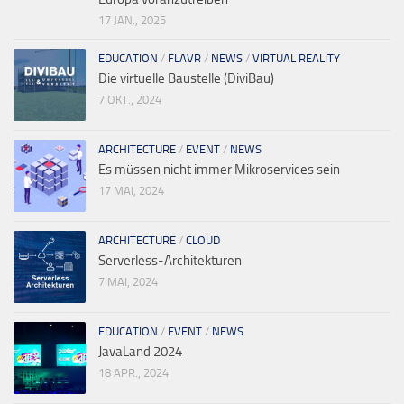
17 JAN., 2025
EDUCATION
/
FLAVR
/
NEWS
/
VIRTUAL REALITY
Die virtuelle Baustelle (DiviBau)
7 OKT., 2024
ARCHITECTURE
/
EVENT
/
NEWS
Es müssen nicht immer Mikroservices sein
17 MAI, 2024
ARCHITECTURE
/
CLOUD
Serverless-Architekturen
7 MAI, 2024
EDUCATION
/
EVENT
/
NEWS
JavaLand 2024
18 APR., 2024