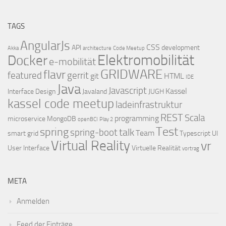
TAGS
AngularJs
CSS
API
development
Akka
architecture
Code Meetup
Elektromobilität
Docker
e-mobilität
GRIDWARE
flavr
featured
gerrit
git
HTML
IDE
Java
Javascript
Kassel
Interface Design
Javaland
JUGH
kassel code meetup
ladeinfrastruktur
REST
Scala
programming
microservice
MongoDB
openBCI
Play 2
Test
spring
talk
spring-boot
Team
smart grid
Typescript
UI
Virtual Reality
vr
User Interface
Virtuelle Realität
vortrag
META
Anmelden
Feed der Einträge