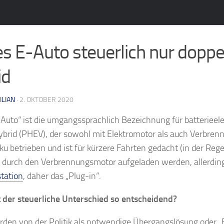
s E-Auto steuerlich nur doppel
id
ILIAN
· 2. OKTOBER 2020
Auto“ ist die umgangssprachlich Bezeichnung für batterieelek
brid (PHEV), der sowohl mit Elektromotor als auch Verbrenn
ku betrieben und ist für kürzere Fahrten gedacht (in der Rege
 durch den Verbrennungsmotor aufgeladen werden, allerdings
tation
, daher das „Plug-in“.
 der steuerliche Unterschied so entscheidend?
en von der Politik als notwendige Übergangslösung oder „E