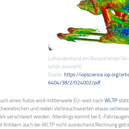
Luftwiderstand am Beispiel eines Ski-
schön aussieht).
Quelle:
https://iopscience.iop.org/ar
6404/38/2/024002/pdf
auch eines Autos wird mittlerweile EU-weit nach
WLTP
stat
theoretischen und realen Verbrauchswerten etwas verbesser
tark verschleiert werden. Allerdings kommt bei E-Fahrzeug
t Kritikern auch bei WLTP nicht ausreichend Rechnung getr