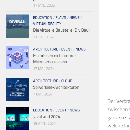
17 JAN., 2025
EDUCATION
/
FLAVR
/
NEWS
/
VIRTUAL REALITY
Die virtuelle Baustelle (DiviBau)
7 OKT., 2024
ARCHITECTURE
/
EVENT
/
NEWS
Es müssen nicht immer
Mikroservices sein
17 MAI, 2024
ARCHITECTURE
/
CLOUD
Serverless-Architekturen
7 MAI, 2024
Der Verbr
zwischen 
EDUCATION
/
EVENT
/
NEWS
JavaLand 2024
ganz so s
18 APR., 2024
welche lau