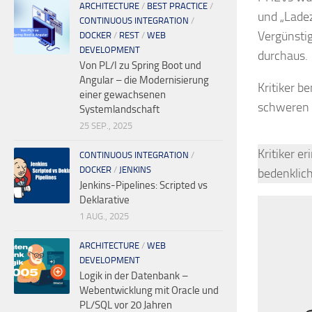
ARCHITECTURE
/
BEST PRACTICE
/
und „Ladez
CONTINUOUS INTEGRATION
/
Vergünsti
DOCKER
/
REST
/
WEB
DEVELOPMENT
durchaus.
Von PL/I zu Spring Boot und
Angular – die Modernisierung
Kritiker b
einer gewachsenen
schweren 
Systemlandschaft
25 SEP., 2025
Kritiker e
CONTINUOUS INTEGRATION
/
DOCKER
/
JENKINS
bedenklic
Jenkins-Pipelines: Scripted vs
Deklarative
1 AUG., 2025
ARCHITECTURE
/
WEB
DEVELOPMENT
Logik in der Datenbank –
Webentwicklung mit Oracle und
PL/SQL vor 20 Jahren