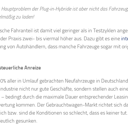
 Hauptproblem der Plug-in-Hybride ist aber nicht das Fahrzeug, 
elmäßig zu laden!
ische Fahranteil ist damit viel geringer als in Testzyklen a
 der Praxis zwei- bis viermal höher aus. Dazu gibt es eine
in
ng von Autohändlern, dass manche Fahrzeuge sogar mit ori
steuerliche Anreize
0% aller in Umlauf gebrachten Neufahrzeuge in Deutschland
ndustrie nicht nur gute Geschäfte, sondern stellen auch ei
– bedingt durch die maximale Dauer entsprechender Leasing-
ertung kommen. Der Gebrauchtwagen-Markt richtet sich dann
ich bzw. sind die Konditionen so schlecht, dass es keiner tu
deutlich gesunken.