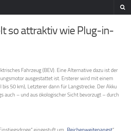
t so attraktiv wie Plug-in-
trisches Fahrzeug (BEV). Eine Alternative dazu ist der
ungsmotor ausgestattet ist. Ersterer wird mit einem
l bis 50 km), Letzterer dann für Langstrecke. Der Akku
 auch – und aus ökologischer Sicht bevorzugt – durch
instiegsdroge“ eingestuft um „
Reichenweitenangst
“