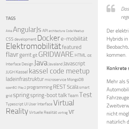
Das
reg
TAGS
AngularJs
Der elektr
API
Akka
architecture
Code Meetup
Docker
e-mobilität
Hybrids in
CSS
development
Elektromobilität
Beobachtu
featured
GRIDWARE
flavr
gerrit
kommen.
git
HTML
IDE
Java
Javascript
Interface Design
Javaland
Konkrete 
kassel code meetup
Kassel
JUGH
ladeinfrastruktur
microservice
MongoDB
Mehr als 5
REST
Scala
programming
smart
openBCI
Play 2
Automobili
Test
spring
talk
spring-boot
Team
grid
Fahrzeuge 
Virtual
Typescript
UI
User Interface
Zweitverw
Reality
vr
Virtuelle Realität
nicht mögl
vortrag
natürlich 