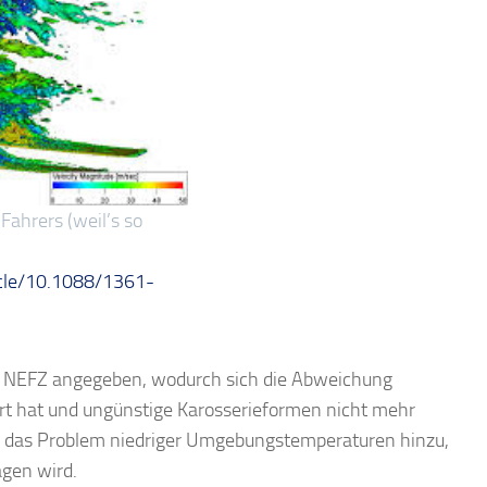
Fahrers (weil’s so
ticle/10.1088/1361-
t NEFZ angegeben, wodurch sich die Abweichung
t hat und ungünstige Karosserieformen nicht mehr
en das Problem niedriger Umgebungstemperaturen hinzu,
agen wird.