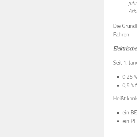
jäh
Arbe
Die Grund
Fahren.
Elektrisch
Seit 1. Ja
0,25 %
0,5 % 
Heißt konk
ein BE
ein PH