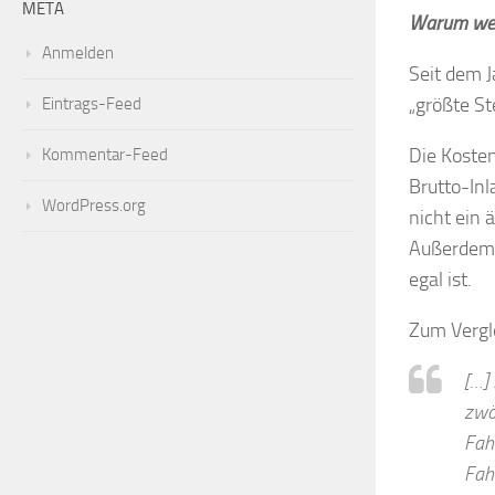
META
Warum wer
Anmelden
Seit dem 
„größte S
Eintrags-Feed
Die Koste
Kommentar-Feed
Brutto-Inl
WordPress.org
nicht ein 
Außerdem 
egal ist.
Zum Vergl
[…]
zwö
Fah
Fah