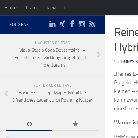
Home
Team
flavia-it.de
FOLGEN:
Reine
Hybr
NÄCHSTER BEITRAG
Visual Studio Code Devcontainer –
Einheitliche Entwicklungsumgebung für
VON
JONAS K
Projektteams
„Reines E-
Plug-in-Hy
VORHERIGER BEITRAG
kleinen Ak
Business Concept Map E-Mobilität:
kann zwar
Öffentliches Laden durch Roaming Nutzer
eine
Lades
Warum ist
PHEVs wurd