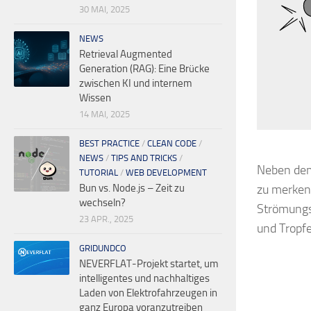
30 MAI, 2025
NEWS
Retrieval Augmented
Generation (RAG): Eine Brücke
zwischen KI und internem
Wissen
14 MAI, 2025
BEST PRACTICE
/
CLEAN CODE
/
NEWS
/
TIPS AND TRICKS
/
Neben dem 
TUTORIAL
/
WEB DEVELOPMENT
Bun vs. Node.js – Zeit zu
zu merken:
wechseln?
Strömungs
23 APR., 2025
und Tropf
GRIDUNDCO
NEVERFLAT-Projekt startet, um
intelligentes und nachhaltiges
Laden von Elektrofahrzeugen in
ganz Europa voranzutreiben