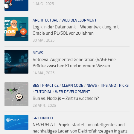
1 AUG., 2025
ARCHITECTURE
/
WEB DEVELOPMENT
Logik in der Datenbank – Webentwicklung mit
Oracle und PL/SQL vor 20 Jahren
30 MAI, 2025
NEWS
Retrieval Augmented Generation (RAG): Eine
Brücke zwischen KI und internem Wissen
14 MAI, 2025
BEST PRACTICE
/
CLEAN CODE
/
NEWS
/
TIPS AND TRICKS
/
TUTORIAL
/
WEB DEVELOPMENT
Bun vs. Node.js – Zeit zu wechseln?
23 APR., 2025
GRIDUNDCO
NEVERFLAT-Projekt startet, um intelligentes und
nachhaltiges Laden von Elektrofahrzeugen in ganz