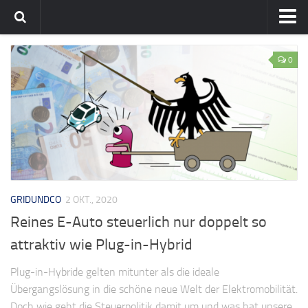
Home
0
Team
flavia-it.de
GRIDUNDCO
2 OKT., 2020
Reines E-Auto steuerlich nur doppelt so
attraktiv wie Plug-in-Hybrid
Plug-in-Hybride gelten mitunter als die ideale
Übergangslösung in die schöne neue Welt der Elektromobilität.
Doch wie geht die Steuerpolitik damit um und was hat unsere