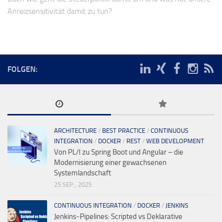
Anreizsensitivität damit zu tun?
FOLGEN:
ARCHITECTURE
/
BEST PRACTICE
/
CONTINUOUS
INTEGRATION
/
DOCKER
/
REST
/
WEB DEVELOPMENT
Von PL/I zu Spring Boot und Angular – die
Modernisierung einer gewachsenen
Systemlandschaft
25 SEP., 2025
CONTINUOUS INTEGRATION
/
DOCKER
/
JENKINS
Jenkins-Pipelines: Scripted vs Deklarative