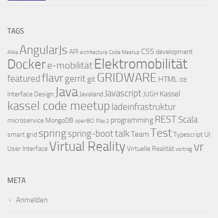
TAGS
AngularJs
CSS
API
development
Akka
architecture
Code Meetup
Elektromobilität
Docker
e-mobilität
GRIDWARE
flavr
featured
gerrit
git
HTML
IDE
Java
Javascript
Kassel
Interface Design
Javaland
JUGH
kassel code meetup
ladeinfrastruktur
REST
Scala
programming
microservice
MongoDB
openBCI
Play 2
Test
spring
talk
spring-boot
Team
smart grid
Typescript
UI
Virtual Reality
vr
User Interface
Virtuelle Realität
vortrag
META
Anmelden