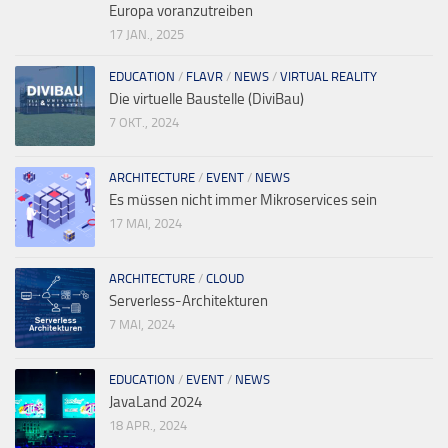
Europa voranzutreiben
17 JAN., 2025
EDUCATION
/
FLAVR
/
NEWS
/
VIRTUAL REALITY
Die virtuelle Baustelle (DiviBau)
7 OKT., 2024
ARCHITECTURE
/
EVENT
/
NEWS
Es müssen nicht immer Mikroservices sein
17 MAI, 2024
ARCHITECTURE
/
CLOUD
Serverless-Architekturen
7 MAI, 2024
EDUCATION
/
EVENT
/
NEWS
JavaLand 2024
18 APR., 2024