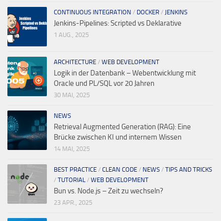
CONTINUOUS INTEGRATION
/
DOCKER
/
JENKINS
Jenkins-Pipelines: Scripted vs Deklarative
1 AUG., 2025
ARCHITECTURE
/
WEB DEVELOPMENT
Logik in der Datenbank – Webentwicklung mit
Oracle und PL/SQL vor 20 Jahren
30 MAI, 2025
NEWS
Retrieval Augmented Generation (RAG): Eine
Brücke zwischen KI und internem Wissen
14 MAI, 2025
BEST PRACTICE
/
CLEAN CODE
/
NEWS
/
TIPS AND TRICKS
/
TUTORIAL
/
WEB DEVELOPMENT
Bun vs. Node.js – Zeit zu wechseln?
23 APR., 2025