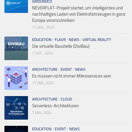
GRIDUNDCO
NEVERFLAT-Projekt startet, um intelligentes und
nachhaltiges Laden von Elektrofahrzeugen in ganz
Europa voranzutreiben
17 JAN., 2025
EDUCATION
/
FLAVR
/
NEWS
/
VIRTUAL REALITY
Die virtuelle Baustelle (DiviBau)
7 OKT., 2024
ARCHITECTURE
/
EVENT
/
NEWS
Es müssen nicht immer Mikroservices sein
17 MAI, 2024
ARCHITECTURE
/
CLOUD
Serverless-Architekturen
7 MAI, 2024
EDUCATION
/
EVENT
/
NEWS