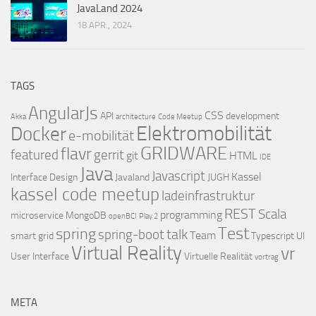
JavaLand 2024
18 APR., 2024
TAGS
AngularJs
CSS
API
development
Akka
architecture
Code Meetup
Elektromobilität
Docker
e-mobilität
GRIDWARE
flavr
featured
gerrit
git
HTML
IDE
Java
Javascript
Kassel
Interface Design
Javaland
JUGH
kassel code meetup
ladeinfrastruktur
REST
Scala
programming
microservice
MongoDB
openBCI
Play 2
Test
spring
talk
spring-boot
Team
smart grid
Typescript
UI
Virtual Reality
vr
User Interface
Virtuelle Realität
vortrag
META