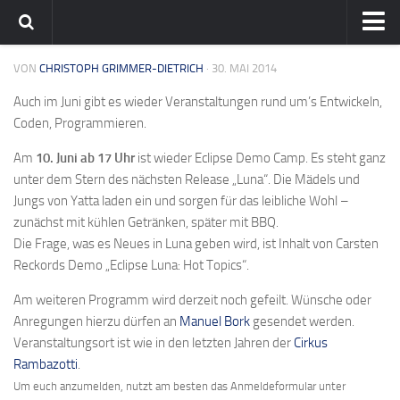
Home
VON
CHRISTOPH GRIMMER-DIETRICH
· 30. MAI 2014
Team
Auch im Juni gibt es wieder Veranstaltungen rund um’s Entwickeln,
Coden, Programmieren.
flavia-it.de
Am
10. Juni ab 17 Uhr
ist wieder Eclipse Demo Camp. Es steht ganz
unter dem Stern des nächsten Release „Luna“. Die Mädels und
Jungs von Yatta laden ein und sorgen für das leibliche Wohl –
zunächst mit kühlen Getränken, später mit BBQ.
Die Frage, was es Neues in Luna geben wird, ist Inhalt von Carsten
Reckords Demo „Eclipse Luna: Hot Topics“.
Am weiteren Programm wird derzeit noch gefeilt. Wünsche oder
Anregungen hierzu dürfen an
Manuel Bork
gesendet werden.
Veranstaltungsort ist wie in den letzten Jahren der
Cirkus
Rambazotti
.
Um euch anzumelden, nutzt am besten das Anmeldeformular unter