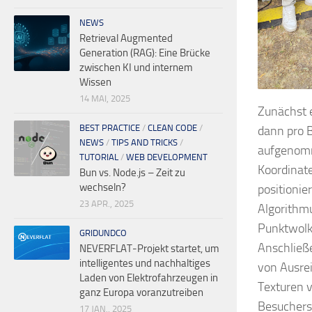
NEWS
Retrieval Augmented
Generation (RAG): Eine Brücke
zwischen KI und internem
Wissen
14 MAI, 2025
Zunächst e
BEST PRACTICE
/
CLEAN CODE
/
dann pro B
NEWS
/
TIPS AND TRICKS
/
aufgenomm
TUTORIAL
/
WEB DEVELOPMENT
Koordinat
Bun vs. Node.js – Zeit zu
wechseln?
positionie
23 APR., 2025
Algorithmu
Punktwolke
GRIDUNDCO
Anschließe
NEVERFLAT-Projekt startet, um
intelligentes und nachhaltiges
von Ausrei
Laden von Elektrofahrzeugen in
Texturen v
ganz Europa voranzutreiben
Besuchers,
17 JAN., 2025