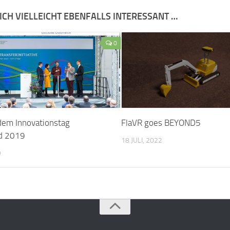
ICH VIELLEICHT EBENFALLS INTERESSANT …
0
dem Innovationstag
FlaVR goes BEYOND5
nd 2019
18 JULI, 2022
9