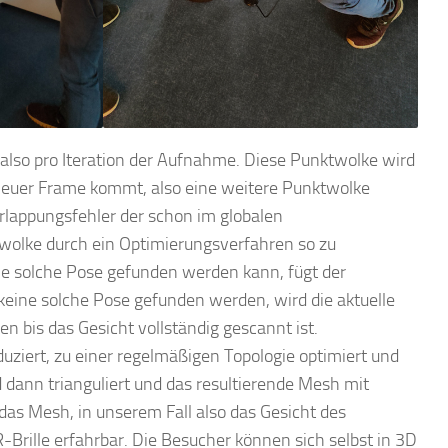
also pro Iteration der Aufnahme. Diese Punktwolke wird
 neuer Frame kommt, also eine weitere Punktwolke
lappungsfehler der schon im globalen
wolke durch ein Optimierungsverfahren so zu
ne solche Pose gefunden werden kann, fügt der
keine solche Pose gefunden werden, wird die aktuelle
 bis das Gesicht vollständig gescannt ist.
ziert, zu einer regelmäßigen Topologie optimiert und
 dann trianguliert und das resultierende Mesh mit
 das Mesh, in unserem Fall also das Gesicht des
-Brille erfahrbar. Die Besucher können sich selbst in 3D