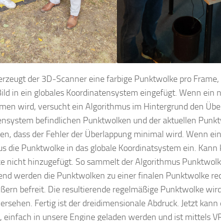
rzeugt der 3D-Scanner eine farbige Punktwolke pro Frame, 
ild in ein globales Koordinatensystem eingefügt. Wenn ein
en wird, versucht ein Algorithmus im Hintergrund den Über
ensystem befindlichen Punktwolken und der aktuellen Punkt
ren, dass der Fehler der Überlappung minimal wird. Wenn ei
s die Punktwolke in das globale Koordinatsystem ein. Kann 
 nicht hinzugefügt. So sammelt der Algorithmus Punktwolken
nd werden die Punktwolken zu einer finalen Punktwolke redu
ßern befreit. Die resultierende regelmäßige Punktwolke wird
ersehen. Fertig ist der dreidimensionale Abdruck. Jetzt kann
 einfach in unsere Engine geladen werden und ist mittels VR