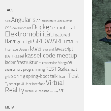
TAGS
AngularJs
API
Akka
architecture
Code Meetup
Docker
e-mobilität
CSS
development
Elektromobilität
featured
GRIDWARE
flavr
gerrit
git
HTML
IDE
Java
Javascript
Interface Design
Javaland
kassel code meetup
Kassel
JUGH
ladeinfrastruktur
microservice
MongoDB
REST
Scala
programming
smart
openBCI
Play 2
Test
spring
talk
spring-boot
Team
grid
Virtual
Typescript
UI
User Interface
Reality
vr
Virtuelle Realität
vortrag
META