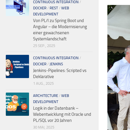
CONTINUOUS INTEGRATION
/
DOCKER
/
REST
/
WEB
DEVELOPMENT
Von PL/I zu Spring Boot und
Angular – die Modernisierung
einer gewachsenen
Systemlandschaft
25 SEP., 2025
CONTINUOUS INTEGRATION
/
DOCKER
/
JENKINS
Jenkins-Pipelines: Scripted vs
Deklarative
1 AUG., 2025
ARCHITECTURE
/
WEB
DEVELOPMENT
Logik in der Datenbank –
Webentwicklung mit Oracle und
PL/SQL vor 20 Jahren
30 MAI, 2025