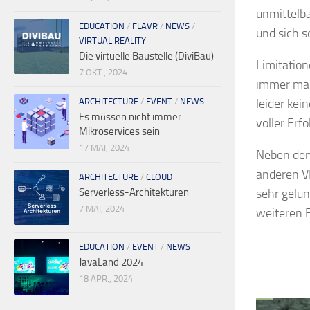
unmittelba
EDUCATION
/
FLAVR
/
NEWS
/
und sich s
VIRTUAL REALITY
Die virtuelle Baustelle (DiviBau)
Limitation
7 OKT., 2024
immer mal
leider kei
ARCHITECTURE
/
EVENT
/
NEWS
Es müssen nicht immer
voller Erf
Mikroservices sein
17 MAI, 2024
Neben dem
anderen V
ARCHITECTURE
/
CLOUD
sehr gelun
Serverless-Architekturen
7 MAI, 2024
weiteren 
EDUCATION
/
EVENT
/
NEWS
JavaLand 2024
18 APR., 2024