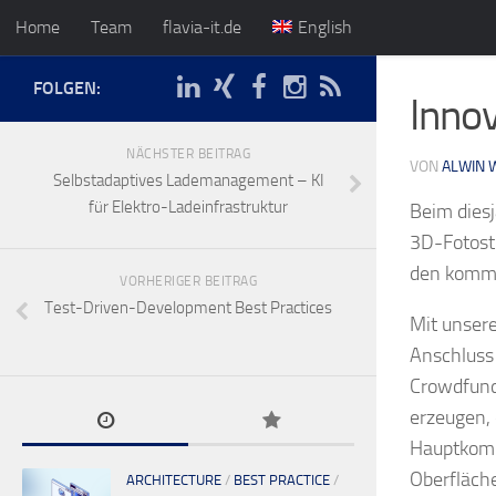
Home
Team
flavia-it.de
English
FOLGEN:
Innov
NÄCHSTER BEITRAG
VON
ALWIN 
Selbstadaptives Lademanagement – KI
für Elektro-Ladeinfrastruktur
Beim diesj
3D-Fotostu
den komme
VORHERIGER BEITRAG
Test-Driven-Development Best Practices
Mit unsere
Anschluss 
Crowdfund
erzeugen,
Hauptkomp
Oberfläche
ARCHITECTURE
/
BEST PRACTICE
/