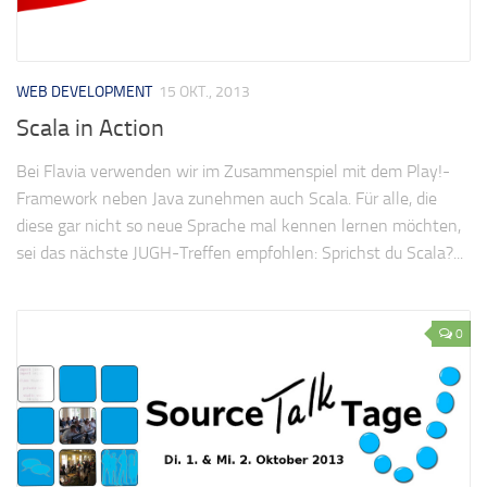
WEB DEVELOPMENT
15 OKT., 2013
Scala in Action
Bei Flavia verwenden wir im Zusammenspiel mit dem Play!-
Framework neben Java zunehmen auch Scala. Für alle, die
diese gar nicht so neue Sprache mal kennen lernen möchten,
sei das nächste JUGH-Treffen empfohlen: Sprichst du Scala?...
0