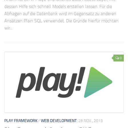
dessen Hilfe sich schnell Models erstellen lassen. Für die
Abfragen auf die Datenbank wird im Gegensatz zu anderen
Ansätzen Plain SQL verwendet. Die Gründe hierfür möchten
wir...
0
PLAY FRAMEWORK
/
WEB DEVELOPMENT
28 NOV., 2013