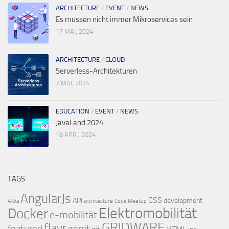
ARCHITECTURE
/
EVENT
/
NEWS
Es müssen nicht immer Mikroservices sein
17 MAI, 2024
ARCHITECTURE
/
CLOUD
Serverless-Architekturen
7 MAI, 2024
EDUCATION
/
EVENT
/
NEWS
JavaLand 2024
18 APR., 2024
TAGS
AngularJs
CSS
API
development
Akka
architecture
Code Meetup
Elektromobilität
Docker
e-mobilität
GRIDWARE
flavr
featured
gerrit