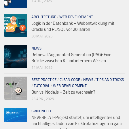
1 AUG., 2025
ARCHITECTURE
/
WEB DEVELOPMENT
Logik in der Datenbank – Webentwicklung mit
Oracle und PL/SQL vor 20 Jahren
30 MAI, 2025
NEWS
Retrieval Augmented Generation (RAG): Eine
Brücke zwischen KI und internem Wissen
14 MAI, 2025
BEST PRACTICE
/
CLEAN CODE
/
NEWS
/
TIPS AND TRICKS
/
TUTORIAL
/
WEB DEVELOPMENT
Bun vs. Node.js – Zeit zu wechseln?
23 APR., 2025
GRIDUNDCO
NEVERFLAT-Projekt startet, um intelligentes und
nachhaltiges Laden von Elektrofahrzeugen in ganz