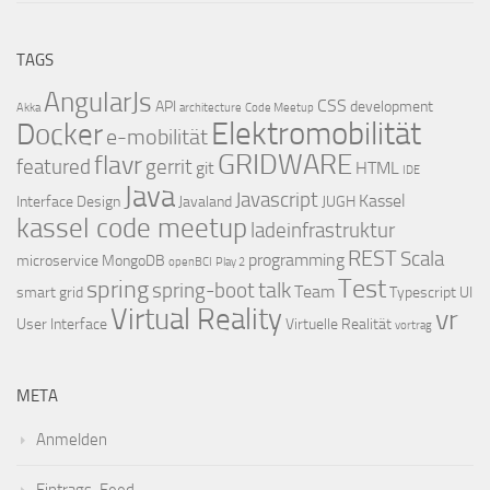
TAGS
AngularJs
CSS
API
development
Akka
architecture
Code Meetup
Elektromobilität
Docker
e-mobilität
GRIDWARE
flavr
featured
gerrit
git
HTML
IDE
Java
Javascript
Kassel
Interface Design
Javaland
JUGH
kassel code meetup
ladeinfrastruktur
REST
Scala
programming
microservice
MongoDB
openBCI
Play 2
Test
spring
talk
spring-boot
Team
smart grid
Typescript
UI
Virtual Reality
vr
User Interface
Virtuelle Realität
vortrag
META
Anmelden
Eintrags-Feed