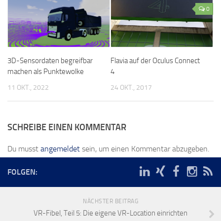
0
3D-Sensordaten begreifbar
Flavia auf der Oculus Connect
machen als Punktewolke
4
11 OKT., 2022
24 OKT., 2017
SCHREIBE EINEN KOMMENTAR
Du musst
angemeldet
sein, um einen Kommentar abzugeben.
FOLGEN:
NÄCHSTER BEITRAG
VR-Fibel, Teil 5: Die eigene VR-Location einrichten