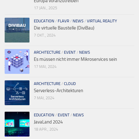
Europa voranzutreiben
17 JAN., 2025
EDUCATION
/
FLAVR
/
NEWS
/
VIRTUAL REALITY
Die virtuelle Baustelle (DiviBau)
7 OKT., 2024
ARCHITECTURE
/
EVENT
/
NEWS
Es müssen nicht immer Mikroservices sein
17 MAI, 2024
ARCHITECTURE
/
CLOUD
Serverless-Architekturen
7 MAI, 2024
EDUCATION
/
EVENT
/
NEWS
JavaLand 2024
18 APR., 2024