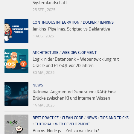
Systemlandschaft
25 SEP., 2025
CONTINUOUS INTEGRATION
/
DOCKER
/
JENKINS
Jenkins-Pipelines: Scripted vs Deklarative
1 AUG., 2025
ARCHITECTURE
/
WEB DEVELOPMENT
Logik in der Datenbank – Webentwicklung mit
Oracle und PL/SQL vor 20 Jahren
30 MAI, 2025
NEWS
Retrieval Augmented Generation (RAG): Eine
Brücke zwischen KI und internem Wissen
14 MAI, 2025
BEST PRACTICE
/
CLEAN CODE
/
NEWS
/
TIPS AND TRICKS
/
TUTORIAL
/
WEB DEVELOPMENT
Bun vs. Node.js – Zeit zu wechseln?