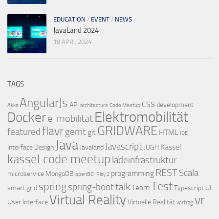
EDUCATION
/
EVENT
/
NEWS
JavaLand 2024
18 APR., 2024
TAGS
AngularJs
CSS
API
development
Akka
architecture
Code Meetup
Elektromobilität
Docker
e-mobilität
GRIDWARE
flavr
featured
gerrit
git
HTML
IDE
Java
Javascript
Kassel
Interface Design
Javaland
JUGH
kassel code meetup
ladeinfrastruktur
REST
Scala
programming
microservice
MongoDB
openBCI
Play 2
Test
spring
talk
spring-boot
Team
smart grid
Typescript
UI
Virtual Reality
vr
User Interface
Virtuelle Realität
vortrag