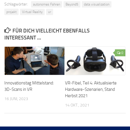
Schlagwörter:
autonomes Fahren
Beyond5
data visualization
projekt
Virtual Reality
vr
FÜR DICH VIELLEICHT EBENFALLS
INTERESSANT …
0
Innovationstag Mittelstand:
VR-Fibel, Teil 4: Aktualisierte
3D-Scans in VR
Hardware-Szenarien, Stand
Herbst 2021
16 JUNI, 2023
14 OKT., 2021