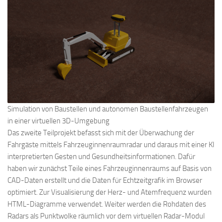
Simulation von Baustellen und autonomen Baustellenfahrzeugen
in einer virtuellen 3D-Umgebung
Das zweite Teilprojekt befasst sich mit der Überwachung der
Fahrgäste mittels Fahrzeuginnenraumradar und daraus mit einer KI
interpretierten Gesten und Gesundheitsinformationen. Dafür
haben wir zunächst Teile eines Fahrzeuginnenraums auf Basis von
CAD-Daten erstellt und die Daten für Echtzeitgrafik im Browser
optimiert. Zur Visualisierung der Herz- und Atemfrequenz wurden
HTML-Diagramme verwendet. Weiter werden die Rohdaten des
Radars als Punktwolke räumlich vor dem virtuellen Radar-Modul