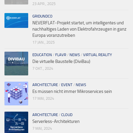
23 APR., 2025
GRIDUNDCO
NEVERFLAT-Projekt startet, um intelligentes und
nachhaltiges Laden von Elektrofahrzeugen in ganz
Europa voranzutreiben
17 JAN., 2025
EDUCATION
/
FLAVR
/
NEWS
/
VIRTUAL REALITY
Die virtuelle Baustelle (DiviBau)
7 OKT., 2024
ARCHITECTURE
/
EVENT
/
NEWS
Es müssen nicht immer Mikroservices sein
17 MAI, 2024
ARCHITECTURE
/
CLOUD
Serverless-Architekturen
7 MAI, 2024