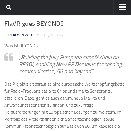
Home
FlaVR goes BEYOND5
Team
VON
ALWIN WILBERT
· 18. JULI 2022
flavia-it.de
Was ist BEYOND5?
„
B
uilding the fully
E
uropean suppl
Y
chain on
RFS
O
I, enabling
N
ew RF
D
omains for sensing,
communication,
5
G and beyond“
Das Projekt zielt darauf ab eine europäische Wertschöpfungskette
für Radio-Frequenz basierte Chips und smarte Sensoren zu
etablieren. Dabei geht es auch darum, neue Märkte und
Anwendungsszenarien zu finden, und zukünftige
Herausforderungen mit Europäischen Lösungen zu meistern. Im
Portfolio des Projekts finden sich Sensortechnologien, sowie
Kommunikationstechnologien auf Basis von 5G, um kabellos die