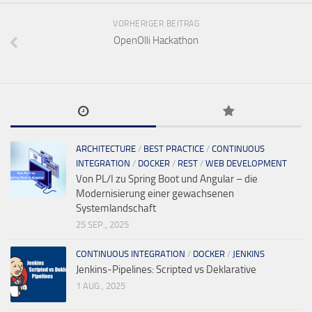
VORHERIGER BEITRAG
OpenOlli Hackathon
ARCHITECTURE
/
BEST PRACTICE
/
CONTINUOUS
INTEGRATION
/
DOCKER
/
REST
/
WEB DEVELOPMENT
Von PL/I zu Spring Boot und Angular – die
Modernisierung einer gewachsenen
Systemlandschaft
25 SEP., 2025
CONTINUOUS INTEGRATION
/
DOCKER
/
JENKINS
Jenkins-Pipelines: Scripted vs Deklarative
1 AUG., 2025