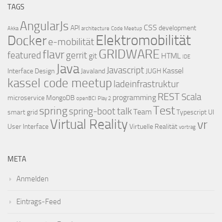
TAGS
AngularJs
CSS
API
development
Akka
architecture
Code Meetup
Elektromobilität
Docker
e-mobilität
GRIDWARE
flavr
featured
gerrit
git
HTML
IDE
Java
Javascript
Kassel
Interface Design
Javaland
JUGH
kassel code meetup
ladeinfrastruktur
REST
Scala
programming
microservice
MongoDB
openBCI
Play 2
Test
spring
talk
spring-boot
Team
smart grid
Typescript
UI
Virtual Reality
vr
User Interface
Virtuelle Realität
vortrag
META
Anmelden
Eintrags-Feed