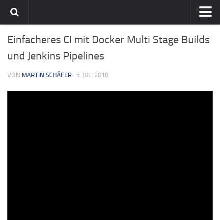
Home
Einfacheres CI mit Docker Multi Stage Builds
Team
und Jenkins Pipelines
flavia-it.de
VON
MARTIN SCHÄFER
· 5. JULI 2018