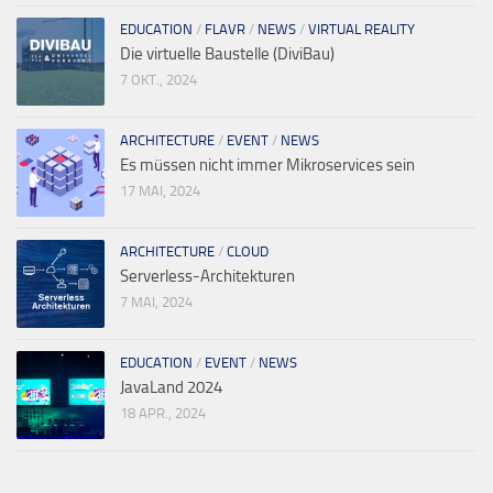
EDUCATION
/
FLAVR
/
NEWS
/
VIRTUAL REALITY
Die virtuelle Baustelle (DiviBau)
7 OKT., 2024
ARCHITECTURE
/
EVENT
/
NEWS
Es müssen nicht immer Mikroservices sein
17 MAI, 2024
ARCHITECTURE
/
CLOUD
Serverless-Architekturen
7 MAI, 2024
EDUCATION
/
EVENT
/
NEWS
JavaLand 2024
18 APR., 2024