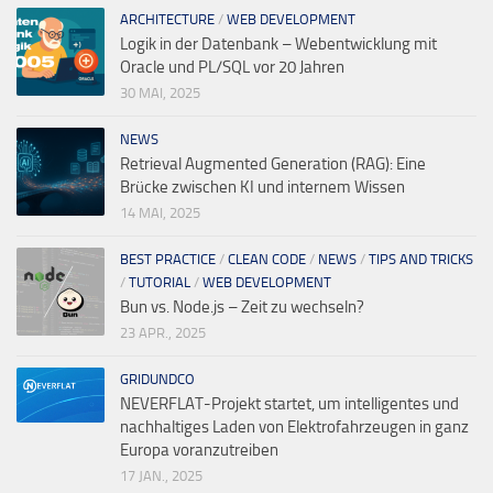
ARCHITECTURE
/
WEB DEVELOPMENT
Logik in der Datenbank – Webentwicklung mit
Oracle und PL/SQL vor 20 Jahren
30 MAI, 2025
NEWS
Retrieval Augmented Generation (RAG): Eine
Brücke zwischen KI und internem Wissen
14 MAI, 2025
BEST PRACTICE
/
CLEAN CODE
/
NEWS
/
TIPS AND TRICKS
/
TUTORIAL
/
WEB DEVELOPMENT
Bun vs. Node.js – Zeit zu wechseln?
23 APR., 2025
GRIDUNDCO
NEVERFLAT-Projekt startet, um intelligentes und
nachhaltiges Laden von Elektrofahrzeugen in ganz
Europa voranzutreiben
17 JAN., 2025