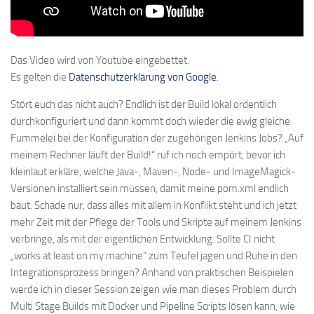
Das Video wird von Youtube eingebettet.
Es gelten die
Datenschutzerklärung von Google
.
Stört euch das nicht auch? Endlich ist der Build lokal ordentlich
durchkonfiguriert und dann kommt doch wieder die ewig gleiche
Fummelei bei der Konfiguration der zugehörigen Jenkins Jobs? „Auf
meinem Rechner läuft der Build!“ ruf ich noch empört, bevor ich
kleinlaut erkläre, welche Java-, Maven-, Node- und ImageMagick-
Versionen installiert sein müssen, damit meine pom.xml endlich
baut. Schade nur, dass alles mit allem in Konflikt steht und ich jetzt
mehr Zeit mit der Pflege der Tools und Skripte auf meinem Jenkins
verbringe, als mit der eigentlichen Entwicklung. Sollte CI nicht
„works at least on my machine“ zum Teufel jagen und Ruhe in den
Integrationsprozess bringen? Anhand von praktischen Beispielen
werde ich in dieser Session zeigen wie man dieses Problem durch
Multi Stage Builds mit Docker und Pipeline Scripts lösen kann, wie