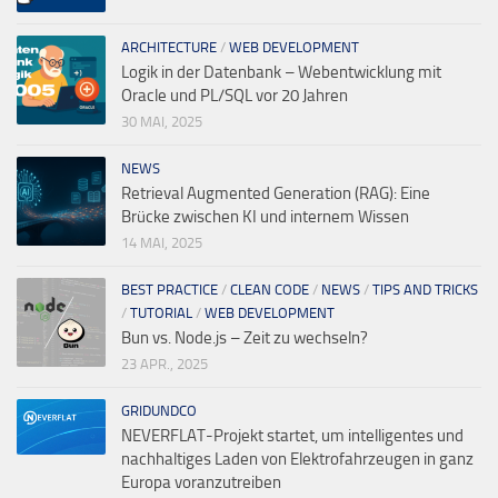
ARCHITECTURE
/
WEB DEVELOPMENT
Logik in der Datenbank – Webentwicklung mit
Oracle und PL/SQL vor 20 Jahren
30 MAI, 2025
NEWS
Retrieval Augmented Generation (RAG): Eine
Brücke zwischen KI und internem Wissen
14 MAI, 2025
BEST PRACTICE
/
CLEAN CODE
/
NEWS
/
TIPS AND TRICKS
/
TUTORIAL
/
WEB DEVELOPMENT
Bun vs. Node.js – Zeit zu wechseln?
23 APR., 2025
GRIDUNDCO
NEVERFLAT-Projekt startet, um intelligentes und
nachhaltiges Laden von Elektrofahrzeugen in ganz
Europa voranzutreiben