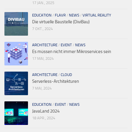
17 JAN., 2025
EDUCATION
/
FLAVR
/
NEWS
/
VIRTUAL REALITY
Die virtuelle Baustelle (DiviBau)
7 OKT., 2024
ARCHITECTURE
/
EVENT
/
NEWS
Es müssen nicht immer Mikroservices sein
17 MAI, 2024
ARCHITECTURE
/
CLOUD
Serverless-Architekturen
7 MAI, 2024
EDUCATION
/
EVENT
/
NEWS
JavaLand 2024
18 APR., 2024