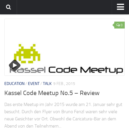
Home
0
Team
flavia-it.de
EDUCATION
/
EVENT
/
TALK
9 FEB., 2015
Kassel Code Meetup No.5 – Review
Das erste Meetup im Jahr 2015 wurde am 21. Januar sehr gut
besucht. Durch den Flyer von Bruno Fenzl waren sehr viele
neue Gesichter vor Ort. Obwohl die Caricatura-Bar an dem
Abend von den Teilnehmern...