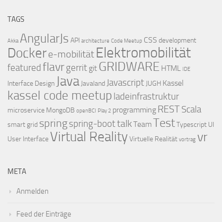
TAGS
AngularJs
CSS
API
development
Akka
architecture
Code Meetup
Elektromobilität
Docker
e-mobilität
GRIDWARE
flavr
featured
gerrit
git
HTML
IDE
Java
Javascript
Kassel
Interface Design
Javaland
JUGH
kassel code meetup
ladeinfrastruktur
REST
Scala
programming
microservice
MongoDB
openBCI
Play 2
Test
spring
talk
spring-boot
Team
smart grid
Typescript
UI
Virtual Reality
vr
User Interface
Virtuelle Realität
vortrag
META
Anmelden
Feed der Einträge