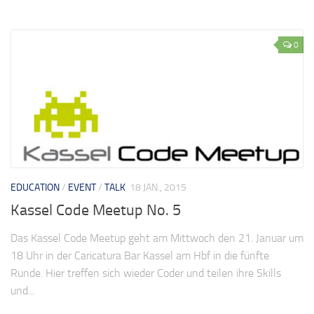
0
EDUCATION
/
EVENT
/
TALK
18 JAN., 2015
Kassel Code Meetup No. 5
Das Kassel Code Meetup geht am Mittwoch den 21. Januar um
18 Uhr in der Caricatura Bar Kassel am Hbf in die fünfte
Runde. Hier treffen sich wieder Coder und teilen ihre Skills
und...