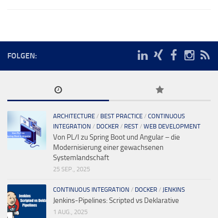
FOLGEN:
ARCHITECTURE
/
BEST PRACTICE
/
CONTINUOUS
INTEGRATION
/
DOCKER
/
REST
/
WEB DEVELOPMENT
Von PL/I zu Spring Boot und Angular – die
Modernisierung einer gewachsenen
Systemlandschaft
25 SEP., 2025
CONTINUOUS INTEGRATION
/
DOCKER
/
JENKINS
Jenkins-Pipelines: Scripted vs Deklarative
1 AUG., 2025