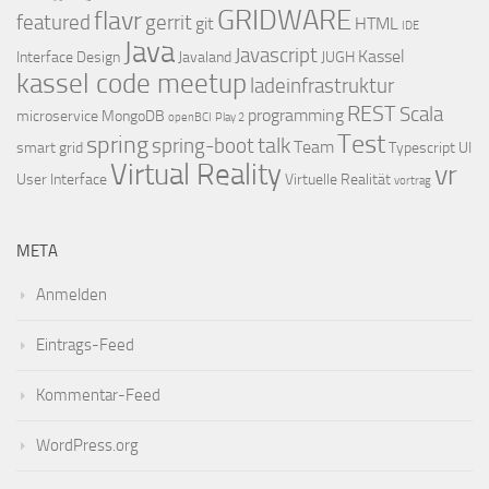
GRIDWARE
flavr
featured
gerrit
git
HTML
IDE
Java
Javascript
Kassel
Interface Design
Javaland
JUGH
kassel code meetup
ladeinfrastruktur
REST
Scala
programming
microservice
MongoDB
openBCI
Play 2
Test
spring
talk
spring-boot
Team
smart grid
Typescript
UI
Virtual Reality
vr
User Interface
Virtuelle Realität
vortrag
META
Anmelden
Eintrags-Feed
Kommentar-Feed
WordPress.org