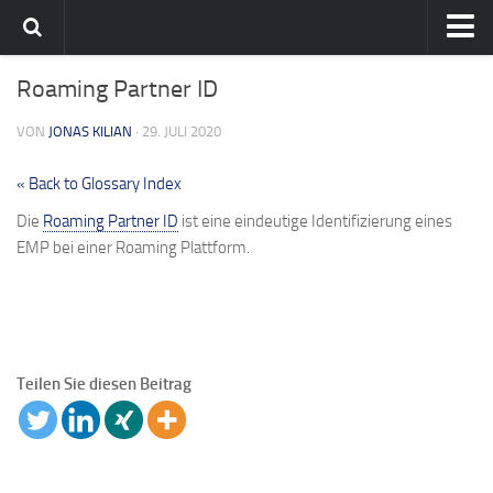
Home
Roaming Partner ID
Team
VON
JONAS KILIAN
· 29. JULI 2020
flavia-it.de
« Back to Glossary Index
English
Die
Roaming Partner ID
ist eine eindeutige Identifizierung eines
EMP bei einer Roaming Plattform.
Teilen Sie diesen Beitrag