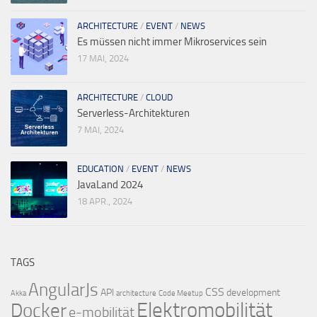
ARCHITECTURE
/
EVENT
/
NEWS
Es müssen nicht immer Mikroservices sein
17 MAI, 2024
ARCHITECTURE
/
CLOUD
Serverless-Architekturen
7 MAI, 2024
EDUCATION
/
EVENT
/
NEWS
JavaLand 2024
18 APR., 2024
TAGS
AngularJs
CSS
API
development
Akka
architecture
Code Meetup
Elektromobilität
Docker
e-mobilität