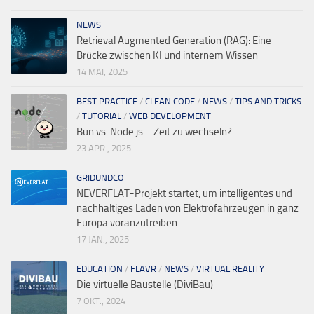
NEWS
Retrieval Augmented Generation (RAG): Eine
Brücke zwischen KI und internem Wissen
14 MAI, 2025
BEST PRACTICE
/
CLEAN CODE
/
NEWS
/
TIPS AND TRICKS
/
TUTORIAL
/
WEB DEVELOPMENT
Bun vs. Node.js – Zeit zu wechseln?
23 APR., 2025
GRIDUNDCO
NEVERFLAT-Projekt startet, um intelligentes und
nachhaltiges Laden von Elektrofahrzeugen in ganz
Europa voranzutreiben
17 JAN., 2025
EDUCATION
/
FLAVR
/
NEWS
/
VIRTUAL REALITY
Die virtuelle Baustelle (DiviBau)
7 OKT., 2024