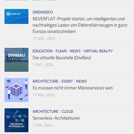
GRIDUNDCO
NEVERFLAT-Projekt startet, um intelligentes und
nachhaltiges Laden von Elektrofahrzeugen in ganz
Europa voranzutreiben
17 JAN., 2025
EDUCATION
/
FLAVR
/
NEWS
/
VIRTUAL REALITY
Die virtuelle Baustelle (DiviBau)
7 OKT., 2024
ARCHITECTURE
/
EVENT
/
NEWS
Es müssen nicht immer Mikroservices sein
17 MAI, 2024
ARCHITECTURE
/
CLOUD
Serverless-Architekturen
7 MAI, 2024