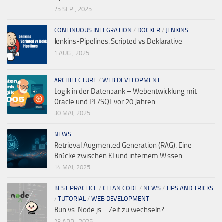
25 SEP., 2025
CONTINUOUS INTEGRATION
/
DOCKER
/
JENKINS
Jenkins-Pipelines: Scripted vs Deklarative
1 AUG., 2025
ARCHITECTURE
/
WEB DEVELOPMENT
Logik in der Datenbank – Webentwicklung mit
Oracle und PL/SQL vor 20 Jahren
30 MAI, 2025
NEWS
Retrieval Augmented Generation (RAG): Eine
Brücke zwischen KI und internem Wissen
14 MAI, 2025
BEST PRACTICE
/
CLEAN CODE
/
NEWS
/
TIPS AND TRICKS
/
TUTORIAL
/
WEB DEVELOPMENT
Bun vs. Node.js – Zeit zu wechseln?
23 APR., 2025