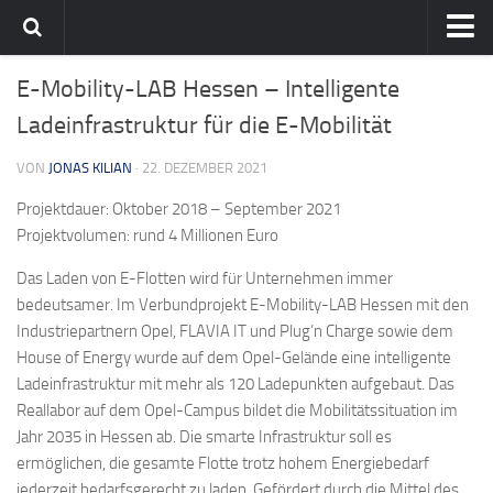
Home
E-Mobility-LAB Hessen – Intelligente
Team
Ladeinfrastruktur für die E-Mobilität
flavia-it.de
VON
JONAS KILIAN
· 22. DEZEMBER 2021
Projektdauer: Oktober 2018 – September 2021
Projektvolumen: rund 4 Millionen Euro
Das Laden von E-Flotten wird für Unternehmen immer
bedeutsamer. Im Verbundprojekt E-Mobility-LAB Hessen mit den
Industriepartnern Opel, FLAVIA IT und Plug’n Charge sowie dem
House of Energy wurde auf dem Opel-Gelände eine intelligente
Ladeinfrastruktur mit mehr als 120 Ladepunkten aufgebaut. Das
Reallabor auf dem Opel-Campus bildet die Mobilitätssituation im
Jahr 2035 in Hessen ab. Die smarte Infrastruktur soll es
ermöglichen, die gesamte Flotte trotz hohem Energiebedarf
jederzeit bedarfsgerecht zu laden. Gefördert durch die Mittel des