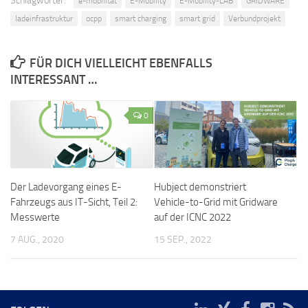
Schlagwörter:
e-mobilität
E-Mobility
E-Mobility-LAB
GRIDWARE
ladeinfrastruktur
ocpp
smart charging
smart grid
Verbundprojekt
FÜR DICH VIELLEICHT EBENFALLS
INTERESSANT …
0
Der Ladevorgang eines E-
Hubject demonstriert
Fahrzeugs aus IT-Sicht, Teil 2:
Vehicle-to-Grid mit Gridware
Messwerte
auf der ICNC 2022
7 AUG., 2020
15 SEP., 2022