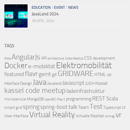
EDUCATION
/
EVENT
/
NEWS
JavaLand 2024
18 APR., 2024
TAGS
AngularJs
CSS
API
development
Akka
architecture
Code Meetup
Elektromobilität
Docker
e-mobilität
GRIDWARE
flavr
featured
gerrit
git
HTML
IDE
Java
Javascript
Kassel
Interface Design
Javaland
JUGH
kassel code meetup
ladeinfrastruktur
REST
Scala
programming
microservice
MongoDB
openBCI
Play 2
Test
spring
talk
spring-boot
Team
smart grid
Typescript
UI
Virtual Reality
vr
User Interface
Virtuelle Realität
vortrag