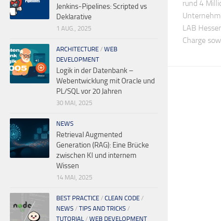
rund 4 Mill
Jenkins-Pipelines: Scripted vs
Unternehme
Deklarative
LAB Hessen 
1 AUG., 2025
Charge sowi
ARCHITECTURE
/
WEB
DEVELOPMENT
Logik in der Datenbank –
Webentwicklung mit Oracle und
PL/SQL vor 20 Jahren
30 MAI, 2025
NEWS
Retrieval Augmented
Generation (RAG): Eine Brücke
zwischen KI und internem
Wissen
14 MAI, 2025
BEST PRACTICE
/
CLEAN CODE
/
NEWS
/
TIPS AND TRICKS
/
TUTORIAL
/
WEB DEVELOPMENT