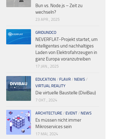
Bun vs. Node.js – Zeit zu
wechseln?
23 APR., 2025
GRIDUNDCO
NEVERFLAT-Projekt startet, um
intelligentes und nachhaltiges
Laden von Elektrofahrzeugen in
ganz Europa voranzutreiben
17 JAN., 2025
EDUCATION
/
FLAVR
/
NEWS
/
VIRTUAL REALITY
Die virtuelle Baustelle (DiviBau)
7 OKT., 2024
ARCHITECTURE
/
EVENT
/
NEWS
Es müssen nicht immer
Mikroservices sein
17 MAI, 2024