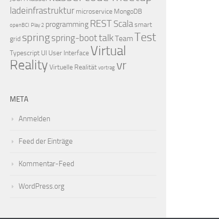
ladeinfrastruktur
microservice
MongoDB
REST
Scala
programming
smart
openBCI
Play 2
Test
spring
talk
spring-boot
Team
grid
Virtual
Typescript
UI
User Interface
Reality
vr
Virtuelle Realität
vortrag
META
Anmelden
Feed der Einträge
Kommentar-Feed
WordPress.org