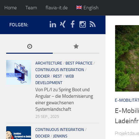
Home
Team
flavia-it.de
English
FOLGEN:
ARCHITECTURE
/
BEST PRACTICE
/
CONTINUOUS INTEGRATION
/
DOCKER
/
REST
/
WEB
DEVELOPMENT
Von PL/I zu Spring Boot und
Angular – die Modernisierung
E-MOBILITÄ
einer gewachsenen
Systemlandschaft
E-Mobili
25 SEP., 2025
Ladeinfr
CONTINUOUS INTEGRATION
/
Projektdau
DOCKER
/
JENKINS