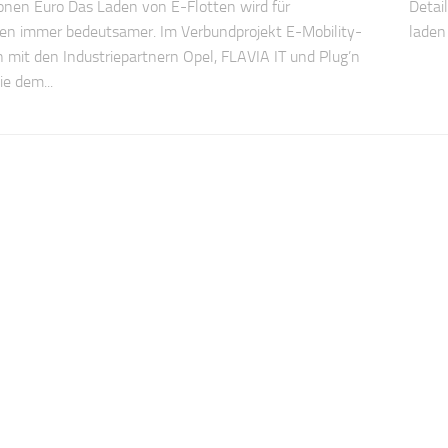
ionen Euro Das Laden von E-Flotten wird für
Detai
n immer bedeutsamer. Im Verbundprojekt E-Mobility-
laden 
mit den Industriepartnern Opel, FLAVIA IT und Plug’n
e dem...