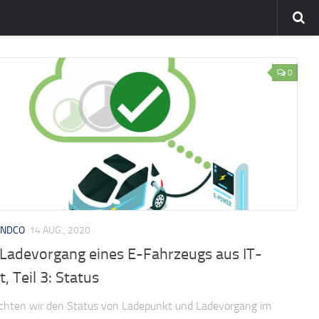
0
UNDCO
14 AUG., 2020
 Ladevorgang eines E-Fahrzeugs aus IT-
t, Teil 3: Status
chten wir den Status von Ladepunkt und Ladevorgang im