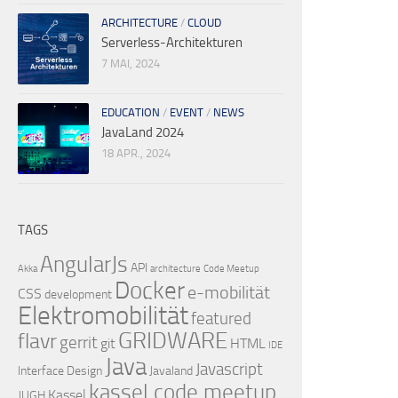
ARCHITECTURE
/
CLOUD
Serverless-Architekturen
7 MAI, 2024
EDUCATION
/
EVENT
/
NEWS
JavaLand 2024
18 APR., 2024
TAGS
AngularJs
API
Akka
architecture
Code Meetup
Docker
e-mobilität
CSS
development
Elektromobilität
featured
GRIDWARE
flavr
gerrit
git
HTML
IDE
Java
Javascript
Interface Design
Javaland
kassel code meetup
Kassel
JUGH