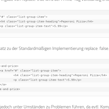
"#" class="list-group-item">

tz zu der Standardmäßigen Implementierung replace: false. 
and-price>

eading">Peperoni Pizza</h4>

-item-text">5.99</p>

e-and-price>
 jedoch unter Umständen zu Problemen führen, da evtl. Ko