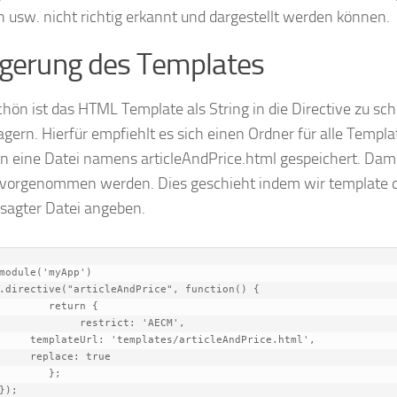
 usw. nicht richtig erkannt und dargestellt werden können.
gerung des Templates
hön ist das HTML Template als String in die Directive zu s
agern. Hierfür empfiehlt es sich einen Ordner für alle Templ
n eine Datei namens articleAndPrice.html gespeichert. Damit
vorgenommen werden. Dies geschieht indem wir template du
esagter Datei angeben.
module('myApp')

rn {

ct: 'AECM',

rticleAndPrice.html',

ace: true

;

	});