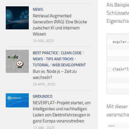
Als Beispi
NEWS
Schlüsselw
Retrieval Augmented
Eigenschaf
Generation (RAG): Eine Brücke
zwischen KI und internem
Wissen
14 MAI, 2025
angular.
	.directive("articleAndPrice", function() {

BEST PRACTICE
/
CLEAN CODE
/
		retu
			rest
NEWS
/
TIPS AND TRICKS
/
       		template: '<a href="#" class="list-group-item"><h4 class="list-group-item-heading">Peperoni Pizza</h4><p 
TUTORIAL
/
WEB DEVELOPMENT
class="l
Bun vs. Node.js – Zeit zu
       		replace: true

wechseln?
		}
23 APR., 2025
GRIDUNDCO
NEVERFLAT-Projekt startet, um
Mit dieser
intelligentes und nachhaltiges
veranschau
Laden von Elektrofahrzeugen in
ganz Europa voranzutreiben
17 JAN., 2025