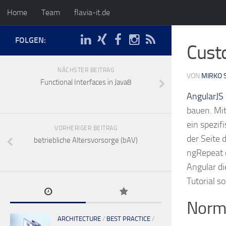
Home
Team
flavia-it.de
FOLGEN:
Cust
NÄCHSTER BEITRAG
VON
MIRKO 
Functional Interfaces in Java8
AngularJS
bauen. Mit
ein spezif
VORHERIGER BEITRAG
der Seite 
betriebliche Altersvorsorge (bAV)
ngRepeat o
Angular d
Tutorial s
Norma
ARCHITECTURE
/
BEST PRACTICE
/