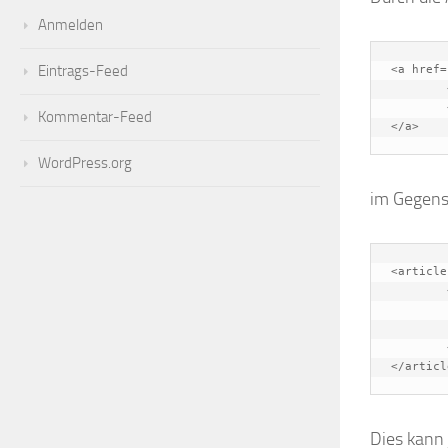
Anmelden
Eintrags-Feed
<a href=
	<h4 class="list-group-item-heading">Peperoni Pizza</h4>

	<p class="list-group-item-text">5.99</p>

Kommentar-Feed
</a>
WordPress.org
im Gegensa
<article-
	<a href="#" class="list-group-item">

		<h4 class="list-group-item-h
		<p class="list-group
	</a>

</articl
Dies kann