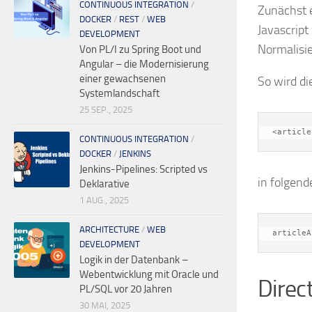
CONTINUOUS INTEGRATION
/
Zunächst 
DOCKER
/
REST
/
WEB
Javascript
DEVELOPMENT
Normalisie
Von PL/I zu Spring Boot und
Angular – die Modernisierung
einer gewachsenen
So wird d
Systemlandschaft
25 SEP., 2025
<article
CONTINUOUS INTEGRATION
/
DOCKER
/
JENKINS
Jenkins-Pipelines: Scripted vs
in folgen
Deklarative
1 AUG., 2025
ARCHITECTURE
/
WEB
articleA
DEVELOPMENT
Logik in der Datenbank –
Webentwicklung mit Oracle und
Direct
PL/SQL vor 20 Jahren
30 MAI, 2025