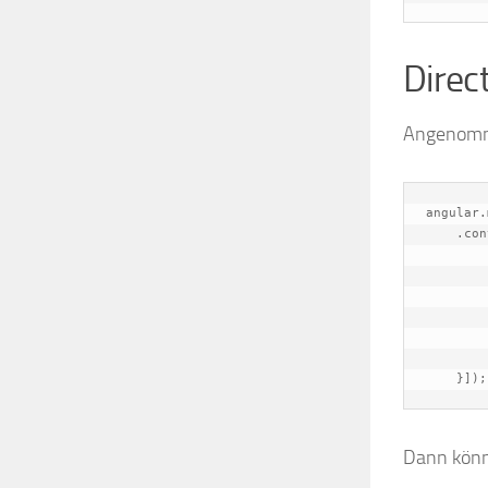
Direc
Angenommen
angular.
    .controller('mainCtrl',['$scope', function($scope) {

    	$scope.item = {

    		article : 'Peperoni Pizza',

    		price	: '5.99'

    	}

    }]);
Dann könn