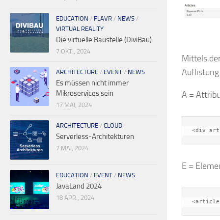
EDUCATION
/
FLAVR
/
NEWS
/
VIRTUAL REALITY
Die virtuelle Baustelle (DiviBau)
7 OKT., 2024
Mittels de
Auflistung
ARCHITECTURE
/
EVENT
/
NEWS
Es müssen nicht immer
Mikroservices sein
A = Attrib
17 MAI, 2024
ARCHITECTURE
/
CLOUD
<div art
Serverless-Architekturen
7 MAI, 2024
E = Eleme
EDUCATION
/
EVENT
/
NEWS
JavaLand 2024
18 APR., 2024
<article