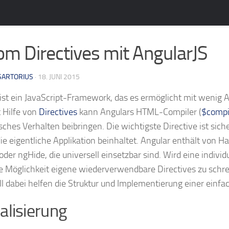
om Directives mit AngularJS
SARTORIUS
· 18. JUNI 2015
ist ein JavaScript-Framework, das es ermöglicht mit wenig 
 Hilfe von
Directives
kann Angulars HTML-Compiler (
$compi
isches Verhalten beibringen. Die wichtigste Directive ist sich
die eigentliche Applikation beinhaltet. Angular enthält von H
der ngHide, die universell einsetzbar sind. Wird eine indiv
ie Möglichkeit eigene wiederverwendbare Directives zu sch
oll dabei helfen die Struktur und Implementierung einer ein
lisierung