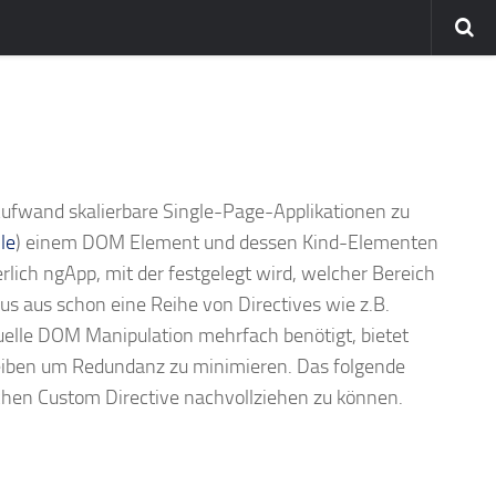
Aufwand skalierbare Single-Page-Applikationen zu
le
) einem DOM Element und dessen Kind-Elementen
erlich ngApp, mit der festgelegt wird, welcher Bereich
aus aus schon eine Reihe von Directives wie z.B.
iduelle DOM Manipulation mehrfach benötigt, bietet
reiben um Redundanz zu minimieren. Das folgende
fachen Custom Directive nachvollziehen zu können.