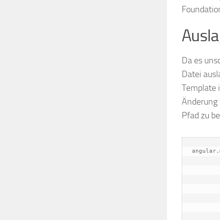
Foundation
Ausla
Da es unsc
Datei ausl
Template i
Änderung 
Pfad zu b
angular.
	.directive("articleAndPrice", function() {

		retu
		     restri
             templateUrl: 'templates/a
             repl
		}