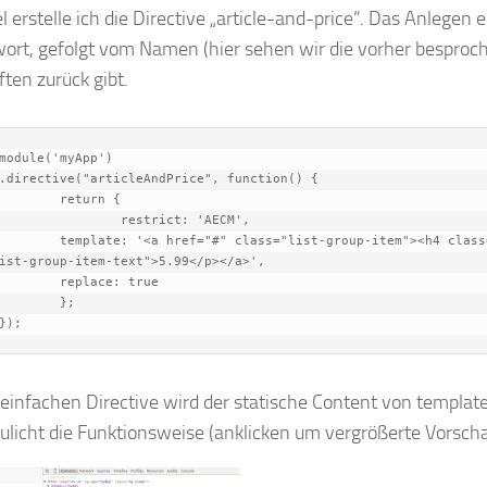
el erstelle ich die Directive „article-and-price“. Das Anlegen
ort, gefolgt vom Namen (hier sehen wir die vorher besproch
ten zurück gibt.
module('myApp')

rn {

rict: 'AECM',

ist-group-item-text">5.99</p></a>',

;

	});
 einfachen Directive wird der statische Content von templa
licht die Funktionsweise (anklicken um vergrößerte Vorsch