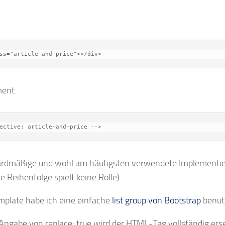
ss="article-and-price"></div>
ent
ective: article-and-price -->
ardmäßige und wohl am häufigsten verwendete Implementierun
ie Reihenfolge spielt keine Rolle).
mplate habe ich eine einfache
list group von Bootstrap
benutz
Angabe von replace: true wird der HTML-Tag vollständig ers