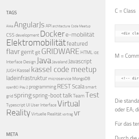
C = Class
TAGS
AngularJs
API
Akka
architecture
Code Meetup
Docker
e-mobilität
<div cla
CSS
development
Elektromobilität
featured
GRIDWARE
flavr
gerrit
git
HTML
IDE
M = Comm
Java
Javascript
Interface Design
Javaland
kassel code meetup
Kassel
JUGH
ladeinfrastruktur
microservice
MongoDB
<!-- dir
REST
Scala
programming
smart
openBCI
Play 2
Test
spring
talk
spring-boot
Team
grid
Die stand
Virtual
Typescript
UI
User Interface
oder EA; d
Reality
vr
Virtuelle Realität
vortrag
Für das te
META
Durch die 