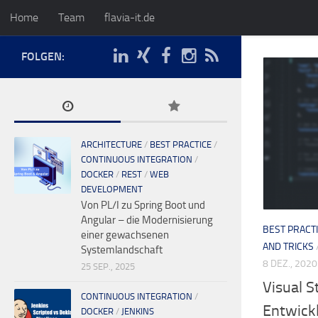
Home
Team
flavia-it.de
FOLGEN:
ARCHITECTURE
/
BEST PRACTICE
/
CONTINUOUS INTEGRATION
/
DOCKER
/
REST
/
WEB
DEVELOPMENT
Von PL/I zu Spring Boot und
Angular – die Modernisierung
BEST PRACT
einer gewachsenen
AND TRICKS
Systemlandschaft
8 DEZ., 2020
25 SEP., 2025
Visual S
CONTINUOUS INTEGRATION
/
Entwick
DOCKER
/
JENKINS