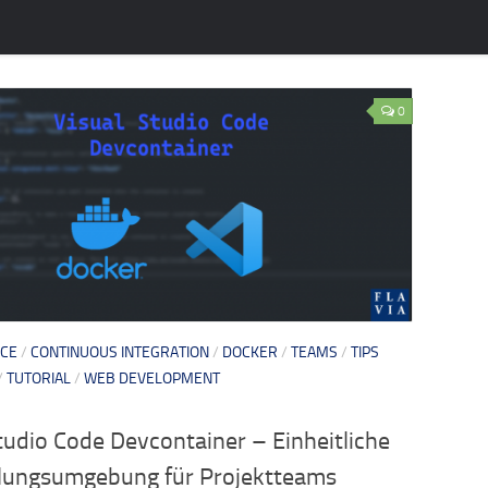
0
ICE
/
CONTINUOUS INTEGRATION
/
DOCKER
/
TEAMS
/
TIPS
/
TUTORIAL
/
WEB DEVELOPMENT
tudio Code Devcontainer – Einheitliche
lungsumgebung für Projektteams