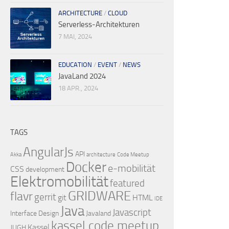
ARCHITECTURE
/
CLOUD
Serverless-Architekturen
7 MAI, 2024
EDUCATION
/
EVENT
/
NEWS
JavaLand 2024
18 APR., 2024
TAGS
AngularJs
API
Akka
architecture
Code Meetup
Docker
e-mobilität
CSS
development
Elektromobilität
featured
GRIDWARE
flavr
gerrit
git
HTML
IDE
Java
Javascript
Interface Design
Javaland
kassel code meetup
Kassel
JUGH