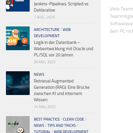
Jenkins-Pipelines: Scripted vs
Viele Teams
Deklarative
Teammitglie
1 AUG., 2025
Softwarever
ARCHITECTURE
/
WEB
dem PC nich
DEVELOPMENT
Logik in der Datenbank –
Webentwicklung mit Oracle und
PL/SQL vor 20 Jahren
30 MAI, 2025
NEWS
Retrieval Augmented
Generation (RAG): Eine Brücke
zwischen KI und internem
Wissen
14 MAI, 2025
BEST PRACTICE
/
CLEAN CODE
/
NEWS
/
TIPS AND TRICKS
/
TUTORIAL
/
WEB DEVELOPMENT