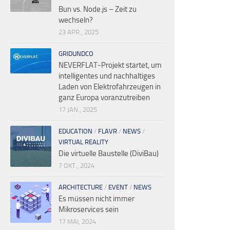
Bun vs. Node.js – Zeit zu
wechseln?
23 APR., 2025
GRIDUNDCO
NEVERFLAT-Projekt startet, um
intelligentes und nachhaltiges
Laden von Elektrofahrzeugen in
ganz Europa voranzutreiben
17 JAN., 2025
EDUCATION
/
FLAVR
/
NEWS
/
VIRTUAL REALITY
Die virtuelle Baustelle (DiviBau)
7 OKT., 2024
ARCHITECTURE
/
EVENT
/
NEWS
Es müssen nicht immer
Mikroservices sein
17 MAI, 2024