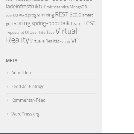
ladeinfrastruktur
microservice
MongoDB
REST
Scala
programming
smart
openBCI
Play 2
Test
spring
talk
spring-boot
Team
grid
Virtual
Typescript
UI
User Interface
Reality
vr
Virtuelle Realität
vortrag
META
Anmelden
Feed der Einträge
Kommentar-Feed
WordPress.org