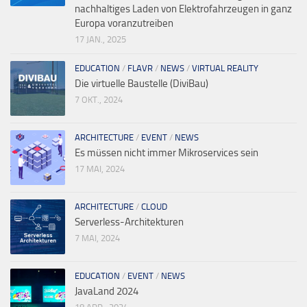
nachhaltiges Laden von Elektrofahrzeugen in ganz
Europa voranzutreiben
17 JAN., 2025
EDUCATION
/
FLAVR
/
NEWS
/
VIRTUAL REALITY
Die virtuelle Baustelle (DiviBau)
7 OKT., 2024
ARCHITECTURE
/
EVENT
/
NEWS
Es müssen nicht immer Mikroservices sein
17 MAI, 2024
ARCHITECTURE
/
CLOUD
Serverless-Architekturen
7 MAI, 2024
EDUCATION
/
EVENT
/
NEWS
JavaLand 2024