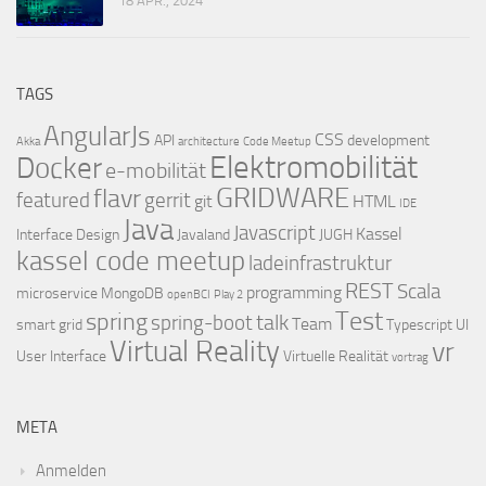
18 APR., 2024
TAGS
AngularJs
CSS
API
development
Akka
architecture
Code Meetup
Elektromobilität
Docker
e-mobilität
GRIDWARE
flavr
featured
gerrit
git
HTML
IDE
Java
Javascript
Kassel
Interface Design
Javaland
JUGH
kassel code meetup
ladeinfrastruktur
REST
Scala
programming
microservice
MongoDB
openBCI
Play 2
Test
spring
talk
spring-boot
Team
smart grid
Typescript
UI
Virtual Reality
vr
User Interface
Virtuelle Realität
vortrag
META
Anmelden