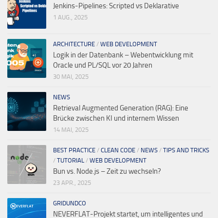
Jenkins-Pipelines: Scripted vs Deklarative
1 AUG., 2025
ARCHITECTURE
/
WEB DEVELOPMENT
Logik in der Datenbank – Webentwicklung mit
Oracle und PL/SQL vor 20 Jahren
30 MAI, 2025
NEWS
Retrieval Augmented Generation (RAG): Eine
Brücke zwischen KI und internem Wissen
14 MAI, 2025
BEST PRACTICE
/
CLEAN CODE
/
NEWS
/
TIPS AND TRICKS
/
TUTORIAL
/
WEB DEVELOPMENT
Bun vs. Node.js – Zeit zu wechseln?
23 APR., 2025
GRIDUNDCO
NEVERFLAT-Projekt startet, um intelligentes und