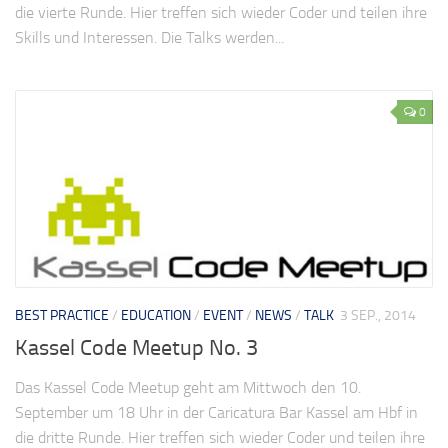
die vierte Runde. Hier treffen sich wieder Coder und teilen ihre
Skills und Interessen. Die Talks werden...
0
BEST PRACTICE
/
EDUCATION
/
EVENT
/
NEWS
/
TALK
3 SEP., 2014
Kassel Code Meetup No. 3
Das Kassel Code Meetup geht am Mittwoch den 10.
September um 18 Uhr in der Caricatura Bar Kassel am Hbf in
die dritte Runde. Hier treffen sich wieder Coder und teilen ihre