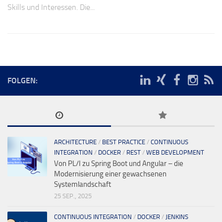
Skills und Interessen. Die...
FOLGEN:
ARCHITECTURE
/
BEST PRACTICE
/
CONTINUOUS
INTEGRATION
/
DOCKER
/
REST
/
WEB DEVELOPMENT
Von PL/I zu Spring Boot und Angular – die
Modernisierung einer gewachsenen
Systemlandschaft
25 SEP., 2025
CONTINUOUS INTEGRATION
/
DOCKER
/
JENKINS