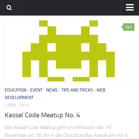
Home
0
Team
flavia-it.de
EDUCATION
/
EVENT
/
NEWS
/
TIPS AND TRICKS
/
WEB
DEVELOPMENT
3 NOV., 2014
Kassel Code Meetup No. 4
Das Kassel Code Meetup geht am Mittwoch den 19.
November um 18 Uhr in der Caricatura Bar Kassel am Hbf in