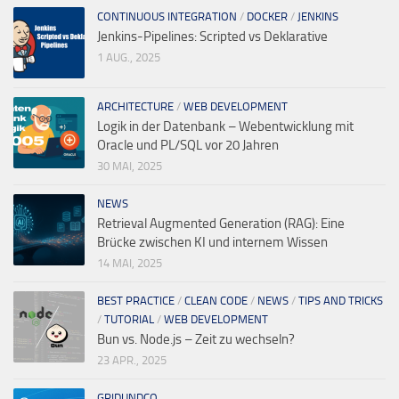
CONTINUOUS INTEGRATION
/
DOCKER
/
JENKINS
Jenkins-Pipelines: Scripted vs Deklarative
1 AUG., 2025
ARCHITECTURE
/
WEB DEVELOPMENT
Logik in der Datenbank – Webentwicklung mit
Oracle und PL/SQL vor 20 Jahren
30 MAI, 2025
NEWS
Retrieval Augmented Generation (RAG): Eine
Brücke zwischen KI und internem Wissen
14 MAI, 2025
BEST PRACTICE
/
CLEAN CODE
/
NEWS
/
TIPS AND TRICKS
/
TUTORIAL
/
WEB DEVELOPMENT
Bun vs. Node.js – Zeit zu wechseln?
23 APR., 2025
GRIDUNDCO