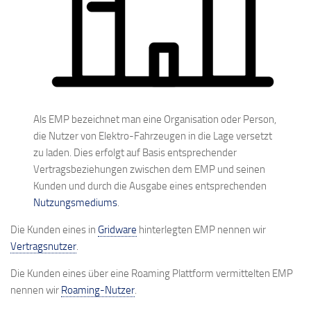
Als EMP bezeichnet man eine Organisation oder Person,
die Nutzer von Elektro-Fahrzeugen in die Lage versetzt
zu laden. Dies erfolgt auf Basis entsprechender
Vertragsbeziehungen zwischen dem EMP und seinen
Kunden und durch die Ausgabe eines entsprechenden
Nutzungsmediums
.
Die Kunden eines in
Gridware
hinterlegten EMP nennen wir
Vertragsnutzer
.
Die Kunden eines über eine Roaming Plattform vermittelten EMP
nennen wir
Roaming-Nutzer
.