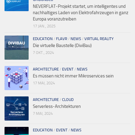
NEVERFLAT-Projekt startet, um intelligentes und
nachhaltiges Laden von Elektrofahrzeugen in ganz
Europa voranzutreiben
17 JAN., 2025
EDUCATION
/
FLAVR
/
NEWS
/
VIRTUAL REALITY
Die virtuelle Baustelle (DiviBau)
7 OKT., 2024
ARCHITECTURE
/
EVENT
/
NEWS
Es müssen nicht immer Mikroservices sein
17 MAI, 2024
ARCHITECTURE
/
CLOUD
Serverless-Architekturen
7 MAI, 2024
EDUCATION
/
EVENT
/
NEWS