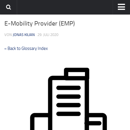
Home
E-Mobility Provider (EMP)
Team
VON
JONAS KILIAN
· 29. JULI 2020
flavia-it.de
« Back to Glossary Index
English