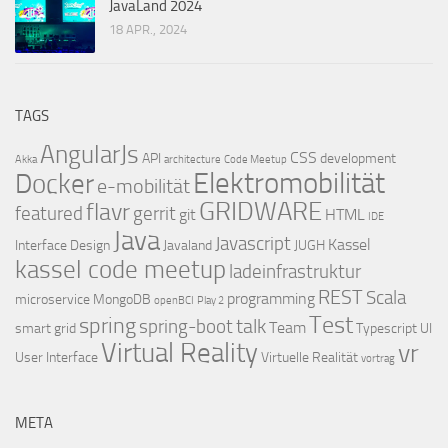
JavaLand 2024
18 APR., 2024
TAGS
AngularJs
CSS
API
development
Akka
architecture
Code Meetup
Elektromobilität
Docker
e-mobilität
GRIDWARE
flavr
featured
gerrit
git
HTML
IDE
Java
Javascript
Kassel
Interface Design
Javaland
JUGH
kassel code meetup
ladeinfrastruktur
REST
Scala
programming
microservice
MongoDB
openBCI
Play 2
Test
spring
talk
spring-boot
Team
smart grid
Typescript
UI
Virtual Reality
vr
User Interface
Virtuelle Realität
vortrag
META