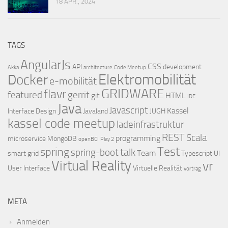
18 APR., 2024
TAGS
AngularJs
CSS
API
development
Akka
architecture
Code Meetup
Elektromobilität
Docker
e-mobilität
GRIDWARE
flavr
featured
gerrit
git
HTML
IDE
Java
Javascript
Kassel
Interface Design
Javaland
JUGH
kassel code meetup
ladeinfrastruktur
REST
Scala
programming
microservice
MongoDB
openBCI
Play 2
Test
spring
talk
spring-boot
Team
smart grid
Typescript
UI
Virtual Reality
vr
User Interface
Virtuelle Realität
vortrag
META
Anmelden