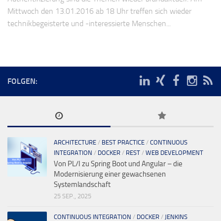
Mittwoch den 13.01.2016 ab 18 Uhr treffen sich wieder
technikbegeisterte und -interessierte Menschen...
FOLGEN:
ARCHITECTURE
/
BEST PRACTICE
/
CONTINUOUS
INTEGRATION
/
DOCKER
/
REST
/
WEB DEVELOPMENT
Von PL/I zu Spring Boot und Angular – die
Modernisierung einer gewachsenen
Systemlandschaft
25 SEP., 2025
CONTINUOUS INTEGRATION
/
DOCKER
/
JENKINS