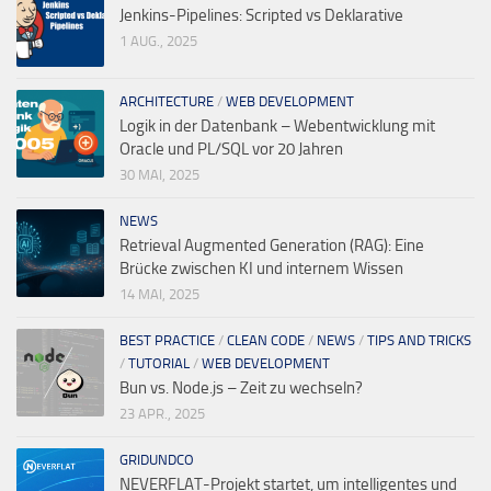
Jenkins-Pipelines: Scripted vs Deklarative
1 AUG., 2025
ARCHITECTURE
/
WEB DEVELOPMENT
Logik in der Datenbank – Webentwicklung mit
Oracle und PL/SQL vor 20 Jahren
30 MAI, 2025
NEWS
Retrieval Augmented Generation (RAG): Eine
Brücke zwischen KI und internem Wissen
14 MAI, 2025
BEST PRACTICE
/
CLEAN CODE
/
NEWS
/
TIPS AND TRICKS
/
TUTORIAL
/
WEB DEVELOPMENT
Bun vs. Node.js – Zeit zu wechseln?
23 APR., 2025
GRIDUNDCO
NEVERFLAT-Projekt startet, um intelligentes und