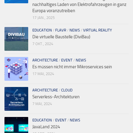
nachhaltiges Laden von Elektrofahrzeugen in ganz
Europa voranzutreiben
17 JAN., 2025
EDUCATION
/
FLAVR
/
NEWS
/
VIRTUAL REALITY
Die virtuelle Baustelle (DiviBau)
7 OKT., 2024
ARCHITECTURE
/
EVENT
/
NEWS
Es müssen nicht immer Mikroservices sein
17 MAI, 2024
ARCHITECTURE
/
CLOUD
Serverless-Architekturen
7 MAI, 2024
EDUCATION
/
EVENT
/
NEWS
JavaLand 2024