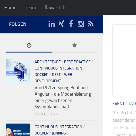
Home
Team
flavia-it.de
FOLGEN:
ARCHITECTURE
/
BEST PRACTICE
/
CONTINUOUS INTEGRATION
/
DOCKER
/
REST
/
WEB
DEVELOPMENT
Von PL/I zu Spring Boot und
Angular – die Modernisierung
einer gewachsenen
EVENT
/
TAL
Systemlandschaft
Am 26.09.2
25 SEP., 2025
besonderer 
CONTINUOUS INTEGRATION
/
mit Hilfe d
DOCKER
/
JENKINS
Object Orie