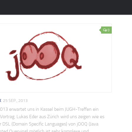
0
K
25 SEP., 2013
013 erwartet uns in Kassel beim JUGH-Treffen ein
Vortrag. Lukas Eder aus Zürich wird uns zeigen wie es
er DSL (Domain Specific Languages) von jOOQ (Java
nted Querying) möglich ist sehr komplexe und...