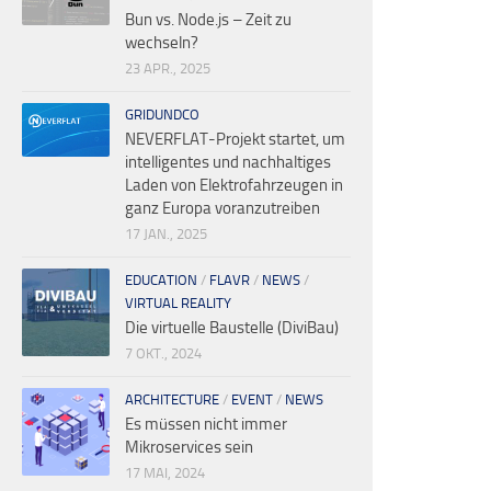
Bun vs. Node.js – Zeit zu
wechseln?
23 APR., 2025
GRIDUNDCO
NEVERFLAT-Projekt startet, um
intelligentes und nachhaltiges
Laden von Elektrofahrzeugen in
ganz Europa voranzutreiben
17 JAN., 2025
EDUCATION
/
FLAVR
/
NEWS
/
VIRTUAL REALITY
Die virtuelle Baustelle (DiviBau)
7 OKT., 2024
ARCHITECTURE
/
EVENT
/
NEWS
Es müssen nicht immer
Mikroservices sein
17 MAI, 2024