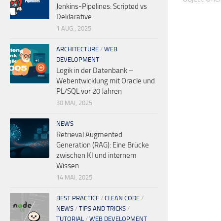
Jenkins-Pipelines: Scripted vs
Deklarative
1 AUG., 2025
ARCHITECTURE
/
WEB
DEVELOPMENT
Logik in der Datenbank –
Webentwicklung mit Oracle und
PL/SQL vor 20 Jahren
30 MAI, 2025
NEWS
Retrieval Augmented
Generation (RAG): Eine Brücke
zwischen KI und internem
Wissen
14 MAI, 2025
BEST PRACTICE
/
CLEAN CODE
/
NEWS
/
TIPS AND TRICKS
/
TUTORIAL
/
WEB DEVELOPMENT