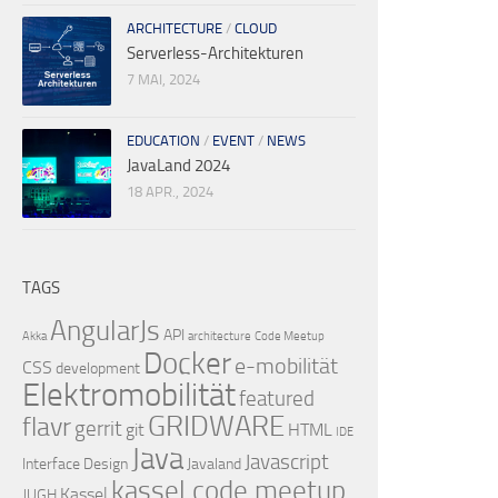
ARCHITECTURE
/
CLOUD
Serverless-Architekturen
7 MAI, 2024
EDUCATION
/
EVENT
/
NEWS
JavaLand 2024
18 APR., 2024
TAGS
AngularJs
API
Akka
architecture
Code Meetup
Docker
e-mobilität
CSS
development
Elektromobilität
featured
GRIDWARE
flavr
gerrit
git
HTML
IDE
Java
Javascript
Interface Design
Javaland
kassel code meetup
Kassel
JUGH