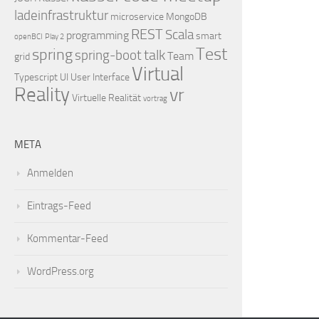
ladeinfrastruktur
microservice
MongoDB
REST
Scala
programming
smart
openBCI
Play 2
Test
spring
talk
spring-boot
Team
grid
Virtual
Typescript
UI
User Interface
Reality
vr
Virtuelle Realität
vortrag
META
Anmelden
Eintrags-Feed
Kommentar-Feed
WordPress.org