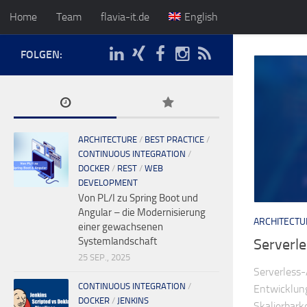
Home
Team
flavia-it.de
English
FOLGEN:
ARCHITECTURE
/
BEST PRACTICE
/
CONTINUOUS INTEGRATION
/
DOCKER
/
REST
/
WEB
DEVELOPMENT
Von PL/I zu Spring Boot und
Angular – die Modernisierung
ARCHITECTU
einer gewachsenen
Systemlandschaft
Serverl
25 SEP., 2025
Serverless-
CONTINUOUS INTEGRATION
/
Entwicklun
DOCKER
/
JENKINS
Skalierbarke