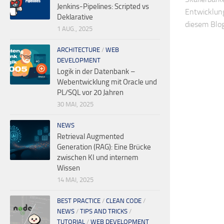
Jenkins-Pipelines: Scripted vs
Entwicklung
Deklarative
diesem Blog
1 AUG., 2025
ARCHITECTURE
/
WEB
DEVELOPMENT
Logik in der Datenbank –
Webentwicklung mit Oracle und
PL/SQL vor 20 Jahren
30 MAI, 2025
NEWS
Retrieval Augmented
Generation (RAG): Eine Brücke
zwischen KI und internem
Wissen
14 MAI, 2025
BEST PRACTICE
/
CLEAN CODE
/
NEWS
/
TIPS AND TRICKS
/
TUTORIAL
/
WEB DEVELOPMENT