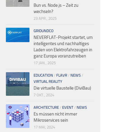
Bun vs. Node.js – Zeit zu
wechseln?
23 APR., 2025
GRIDUNDCO
NEVERFLAT-Projekt startet, um
intelligentes und nachhaltiges
Laden von Elektrofahrzeugen in
ganz Europa voranzutreiben
17 JAN., 2025
EDUCATION
/
FLAVR
/
NEWS
/
VIRTUAL REALITY
Die virtuelle Baustelle (DiviBau)
7 OKT., 2024
ARCHITECTURE
/
EVENT
/
NEWS
Es müssen nicht immer
Mikroservices sein
17 MAI, 2024