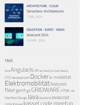
ARCHITECTURE
/
CLOUD
Serverless-Architekturen
7 MAI, 2024
EDUCATION
/
EVENT
/
NEWS
JavaLand 2024
18 APR., 2024
TAGS
AngularJs
API
Akka
architecture
Code Meetup
Docker
e-mobilität
CSS
development
Elektromobilität
featured
GRIDWARE
flavr
gerrit
git
HTML
IDE
Java
Javascript
Interface Design
Javaland
kassel code meetup
Kassel
JUGH