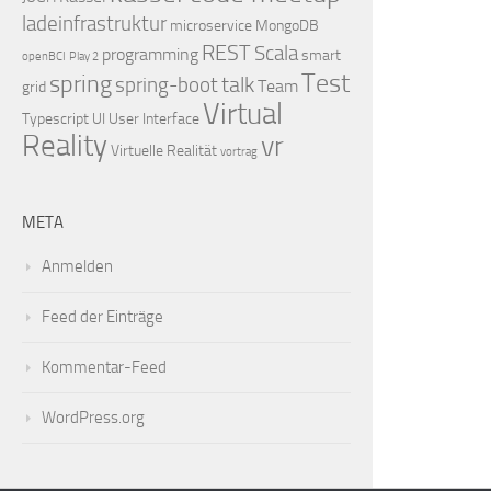
ladeinfrastruktur
microservice
MongoDB
REST
Scala
programming
smart
openBCI
Play 2
Test
spring
talk
spring-boot
Team
grid
Virtual
Typescript
UI
User Interface
Reality
vr
Virtuelle Realität
vortrag
META
Anmelden
Feed der Einträge
Kommentar-Feed
WordPress.org