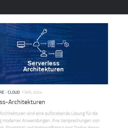
RE
/
CLOUD
7 MAI, 2024
ess-Architekturen
Architekturen sind eine aufstrebende Lösung für die
g moderner Anwendungen. Ihre Versprechungen von
it, Flexibilität und Kosteneffizienz sind Treiber dieser