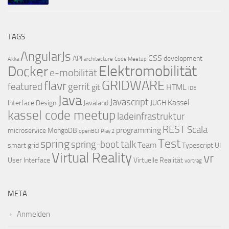
TAGS
AngularJs
CSS
API
development
Akka
architecture
Code Meetup
Elektromobilität
Docker
e-mobilität
GRIDWARE
flavr
featured
gerrit
git
HTML
IDE
Java
Javascript
Kassel
Interface Design
Javaland
JUGH
kassel code meetup
ladeinfrastruktur
REST
Scala
programming
microservice
MongoDB
openBCI
Play 2
Test
spring
talk
spring-boot
Team
smart grid
Typescript
UI
Virtual Reality
vr
User Interface
Virtuelle Realität
vortrag
META
Anmelden