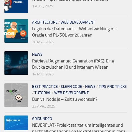
1 AUG., 2025
ARCHITECTURE
/
WEB DEVELOPMENT
Logik in der Datenbank – Webentwicklung mit
Oracle und PL/SQL vor 20 Jahren
30 MAI, 2025
NEWS
Retrieval Augmented Generation (RAG): Eine
Brücke zwischen KI und internem Wissen
14 MAI, 2025
BEST PRACTICE
/
CLEAN CODE
/
NEWS
/
TIPS AND TRICKS
/
TUTORIAL
/
WEB DEVELOPMENT
Bun vs. Node.js – Zeit zu wechseln?
23 APR., 2025
GRIDUNDCO
NEVERFLAT-Projekt startet, um intelligentes und
nachhaltiges Laden von Elektrofahrzeugen in ganz