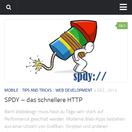
Home
0
Team
flavia-it.de
MOBILE
/
TIPS AND TRICKS
/
WEB DEVELOPMENT
4 DEZ., 2013
SPDY – das schnellere HTTP
Beim Webdesign muss heut zu Tage sehr stark auf
Performance geachtet werden. Moderne Web-Apps bestehen
aus einer Unzahl von Grafiken, Skripten und anderen