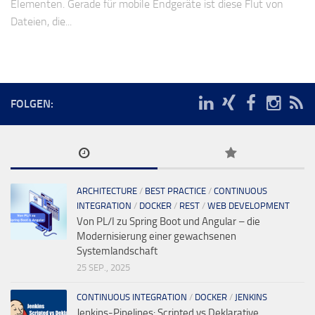
Elementen. Gerade für mobile Endgeräte ist diese Flut von
Dateien, die...
FOLGEN:
ARCHITECTURE
/
BEST PRACTICE
/
CONTINUOUS
INTEGRATION
/
DOCKER
/
REST
/
WEB DEVELOPMENT
Von PL/I zu Spring Boot und Angular – die
Modernisierung einer gewachsenen
Systemlandschaft
25 SEP., 2025
CONTINUOUS INTEGRATION
/
DOCKER
/
JENKINS
Jenkins-Pipelines: Scripted vs Deklarative