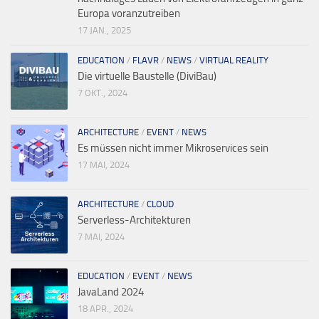
Europa voranzutreiben
17 JAN., 2025
EDUCATION
/
FLAVR
/
NEWS
/
VIRTUAL REALITY
Die virtuelle Baustelle (DiviBau)
7 OKT., 2024
ARCHITECTURE
/
EVENT
/
NEWS
Es müssen nicht immer Mikroservices sein
17 MAI, 2024
ARCHITECTURE
/
CLOUD
Serverless-Architekturen
7 MAI, 2024
EDUCATION
/
EVENT
/
NEWS
JavaLand 2024
18 APR., 2024