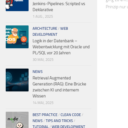
Jenkins-Pipelines: Scripted vs
Prinzip nur
Deklarative
1 AUG., 2025
ARCHITECTURE
/
WEB
DEVELOPMENT
Logik in der Datenbank –
Webentwicklung mit Oracle und
PL/SQL vor 20 Jahren
30 MAI, 2025
NEWS
Retrieval Augmented
Generation (RAG): Eine Brücke
zwischen KI und internem
Wissen
14 MAI, 2025
BEST PRACTICE
/
CLEAN CODE
/
NEWS
/
TIPS AND TRICKS
/
TUTORIAL
/
WEB DEVELOPMENT