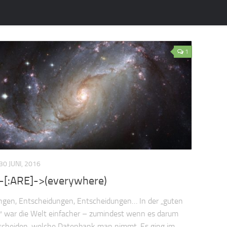
1
30 JUNI, 2016
)-[:ARE]->(everywhere)
ngen, Entscheidungen, Entscheidungen… In der „guten
™ war die Welt einfacher – zumindest wenn es darum
tscheiden, welche Datenbank man nimmt. Es ging im