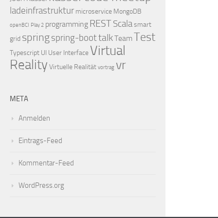
ladeinfrastruktur
microservice
MongoDB
REST
Scala
programming
smart
openBCI
Play 2
Test
spring
talk
spring-boot
Team
grid
Virtual
Typescript
UI
User Interface
Reality
vr
Virtuelle Realität
vortrag
META
Anmelden
Eintrags-Feed
Kommentar-Feed
WordPress.org