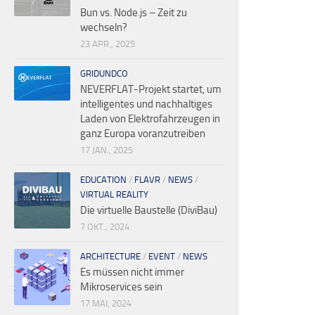
Bun vs. Node.js – Zeit zu
wechseln?
23 APR., 2025
GRIDUNDCO
NEVERFLAT-Projekt startet, um
intelligentes und nachhaltiges
Laden von Elektrofahrzeugen in
ganz Europa voranzutreiben
17 JAN., 2025
EDUCATION
/
FLAVR
/
NEWS
/
VIRTUAL REALITY
Die virtuelle Baustelle (DiviBau)
7 OKT., 2024
ARCHITECTURE
/
EVENT
/
NEWS
Es müssen nicht immer
Mikroservices sein
17 MAI, 2024