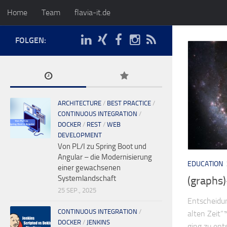
Home
Team
flavia-it.de
FOLGEN:
ARCHITECTURE
/
BEST PRACTICE
/
CONTINUOUS INTEGRATION
/
DOCKER
/
REST
/
WEB
DEVELOPMENT
Von PL/I zu Spring Boot und
Angular – die Modernisierung
EDUCATION
einer gewachsenen
Systemlandschaft
(graphs
25 SEP., 2025
Entscheidu
CONTINUOUS INTEGRATION
/
alten Zeit“
DOCKER
/
JENKINS
ging zu en