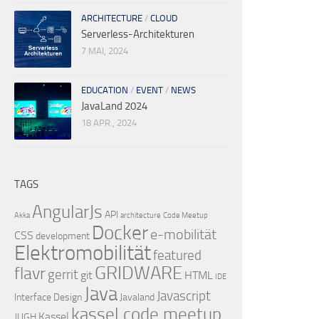
ARCHITECTURE
/
CLOUD
Serverless-Architekturen
7 MAI, 2024
EDUCATION
/
EVENT
/
NEWS
JavaLand 2024
18 APR., 2024
TAGS
AngularJs
API
Akka
architecture
Code Meetup
Docker
e-mobilität
CSS
development
Elektromobilität
featured
GRIDWARE
flavr
gerrit
git
HTML
IDE
Java
Javascript
Interface Design
Javaland
kassel code meetup
Kassel
JUGH