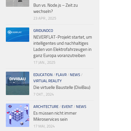
Bun vs. Node.js – Zeit zu
wechseln?
23 APR., 2025
GRIDUNDCO
NEVERFLAT-Projekt startet, um
intelligentes und nachhaltiges
Laden von Elektrofahrzeugen in
ganz Europa voranzutreiben
17 JAN., 2025
EDUCATION
/
FLAVR
/
NEWS
/
VIRTUAL REALITY
Die virtuelle Baustelle (DiviBau)
7 OKT., 2024
ARCHITECTURE
/
EVENT
/
NEWS
Es müssen nicht immer
Mikroservices sein
17 MAI, 2024