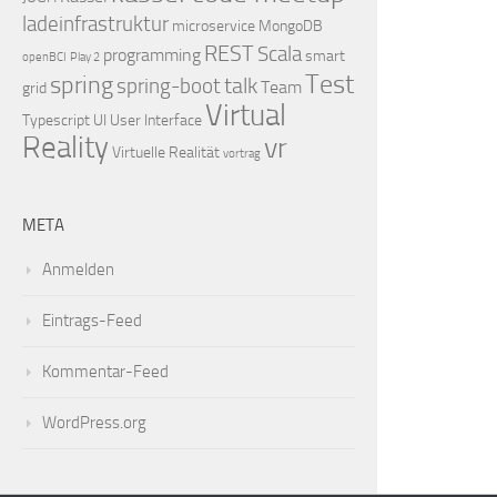
ladeinfrastruktur
microservice
MongoDB
REST
Scala
programming
smart
openBCI
Play 2
Test
spring
talk
spring-boot
Team
grid
Virtual
Typescript
UI
User Interface
Reality
vr
Virtuelle Realität
vortrag
META
Anmelden
Eintrags-Feed
Kommentar-Feed
WordPress.org