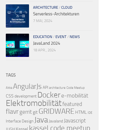
ARCHITECTURE
/
CLOUD
Serverless-Architekturen
7 MAI, 2024
EDUCATION
/
EVENT
/
NEWS
JavaLand 2024
18 APR., 2024
TAGS
AngularJs
API
Akka
architecture
Code Meetup
Docker
e-mobilität
CSS
development
Elektromobilität
featured
GRIDWARE
flavr
gerrit
git
HTML
IDE
Java
Javascript
Interface Design
Javaland
kassel code meetup
Kassel
JUGH