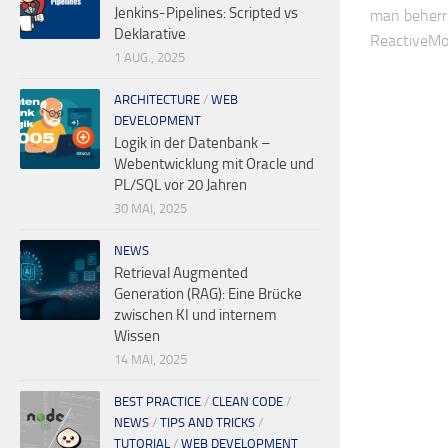
Jenkins-Pipelines: Scripted vs
man beherrs
Deklarative
ReactiveMon
1 AUG., 2025
ARCHITECTURE
/
WEB
DEVELOPMENT
Logik in der Datenbank –
Webentwicklung mit Oracle und
PL/SQL vor 20 Jahren
30 MAI, 2025
NEWS
Retrieval Augmented
Generation (RAG): Eine Brücke
zwischen KI und internem
Wissen
14 MAI, 2025
BEST PRACTICE
/
CLEAN CODE
/
NEWS
/
TIPS AND TRICKS
/
TUTORIAL
/
WEB DEVELOPMENT