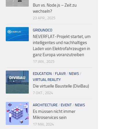
Bun vs. Node.js – Zeit zu
wechseln?
23 APR., 2025
GRIDUNDCO
NEVERFLAT-Projekt startet, um
intelligentes und nachhaltiges
Laden von Elektrofahrzeugen in
ganz Europa voranzutreiben
17 JAN., 2025
EDUCATION
/
FLAVR
/
NEWS
/
VIRTUAL REALITY
Die virtuelle Baustelle (DiviBau)
7 OKT., 2024
ARCHITECTURE
/
EVENT
/
NEWS
Es müssen nicht immer
Mikroservices sein
17 MAI, 2024