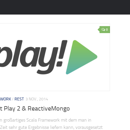
8
EWORK
/
REST
3 NOV., 2014
t Play 2 & ReactiveMongo
ein großartiges Scala Framework mit dem man in
 Zeit sehr gute Ergebnisse liefern kann, vorausgesetzt