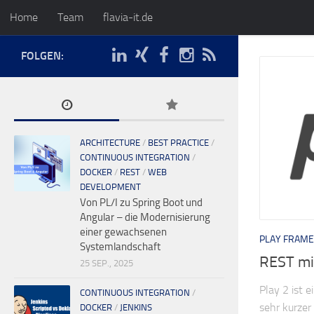
Home
Team
flavia-it.de
FOLGEN:
ARCHITECTURE
/
BEST PRACTICE
/
CONTINUOUS INTEGRATION
/
DOCKER
/
REST
/
WEB
DEVELOPMENT
Von PL/I zu Spring Boot und
Angular – die Modernisierung
einer gewachsenen
PLAY FRAM
Systemlandschaft
REST mi
25 SEP., 2025
Play 2 ist 
CONTINUOUS INTEGRATION
/
sehr kurzer
DOCKER
/
JENKINS