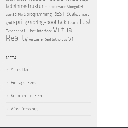
ladeinfrastruktur
microservice
MongoDB
REST
Scala
programming
smart
openBCI
Play 2
Test
spring
talk
spring-boot
Team
grid
Virtual
Typescript
UI
User Interface
Reality
vr
Virtuelle Realität
vortrag
META
Anmelden
Eintrags-Feed
Kommentar-Feed
WordPress.org