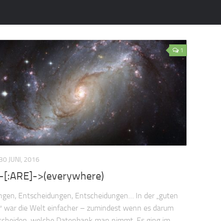
1
30 JUNI, 2016
)-[:ARE]->(everywhere)
ngen, Entscheidungen, Entscheidungen… In der „guten
™ war die Welt einfacher – zumindest wenn es darum
tscheiden, welche Datenbank man nimmt. Es ging im