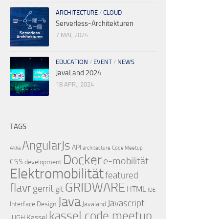
ARCHITECTURE
/
CLOUD
Serverless-Architekturen
7 MAI, 2024
EDUCATION
/
EVENT
/
NEWS
JavaLand 2024
18 APR., 2024
TAGS
AngularJs
API
Akka
architecture
Code Meetup
Docker
e-mobilität
CSS
development
Elektromobilität
featured
GRIDWARE
flavr
gerrit
git
HTML
IDE
Java
Javascript
Interface Design
Javaland
kassel code meetup
Kassel
JUGH