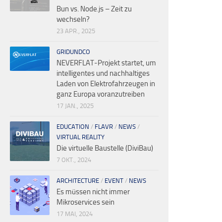
Bun vs. Node.js – Zeit zu
wechseln?
23 APR., 2025
GRIDUNDCO
NEVERFLAT-Projekt startet, um
intelligentes und nachhaltiges
Laden von Elektrofahrzeugen in
ganz Europa voranzutreiben
17 JAN., 2025
EDUCATION
/
FLAVR
/
NEWS
/
VIRTUAL REALITY
Die virtuelle Baustelle (DiviBau)
7 OKT., 2024
ARCHITECTURE
/
EVENT
/
NEWS
Es müssen nicht immer
Mikroservices sein
17 MAI, 2024