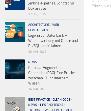
Jenkins-Pipelines: Scripted vs
Prinzip nur
Deklarative
1 AUG., 2025
ARCHITECTURE
/
WEB
DEVELOPMENT
Logik in der Datenbank –
Webentwicklung mit Oracle und
PL/SQL vor 20 Jahren
30 MAI, 2025
NEWS
Retrieval Augmented
Generation (RAG): Eine Brücke
zwischen KI und internem
Wissen
14 MAI, 2025
BEST PRACTICE
/
CLEAN CODE
/
NEWS
/
TIPS AND TRICKS
/
TUTORIAL
/
WEB DEVELOPMENT