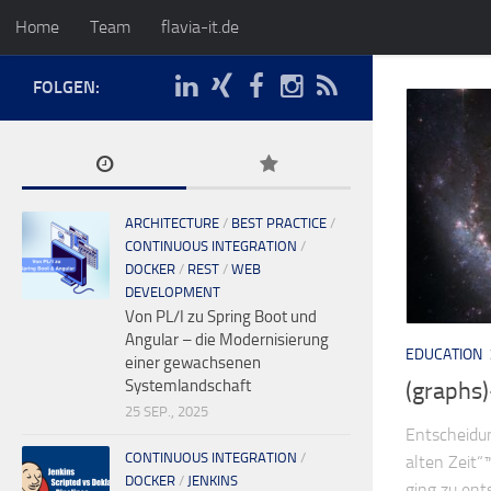
Home
Team
flavia-it.de
FOLGEN:
ARCHITECTURE
/
BEST PRACTICE
/
CONTINUOUS INTEGRATION
/
DOCKER
/
REST
/
WEB
DEVELOPMENT
Von PL/I zu Spring Boot und
Angular – die Modernisierung
EDUCATION
einer gewachsenen
Systemlandschaft
(graphs
25 SEP., 2025
Entscheidu
CONTINUOUS INTEGRATION
/
alten Zeit“
DOCKER
/
JENKINS
ging zu en