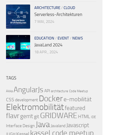
ARCHITECTURE
/
CLOUD
Serverless-Architekturen
7 MAI, 2024
EDUCATION
/
EVENT
/
NEWS
JavaLand 2024
18 APR., 2024
TAGS
AngularJs
API
Akka
architecture
Code Meetup
Docker
e-mobilität
CSS
development
Elektromobilität
featured
GRIDWARE
flavr
gerrit
git
HTML
IDE
Java
Javascript
Interface Design
Javaland
kassel code meetup
Kassel
JUGH