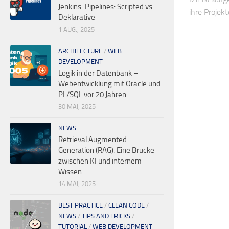
Jenkins-Pipelines: Scripted vs
ihre Projek
Deklarative
1 AUG., 2025
ARCHITECTURE
/
WEB
DEVELOPMENT
Logik in der Datenbank –
Webentwicklung mit Oracle und
PL/SQL vor 20 Jahren
30 MAI, 2025
NEWS
Retrieval Augmented
Generation (RAG): Eine Brücke
zwischen KI und internem
Wissen
14 MAI, 2025
BEST PRACTICE
/
CLEAN CODE
/
NEWS
/
TIPS AND TRICKS
/
TUTORIAL
/
WEB DEVELOPMENT