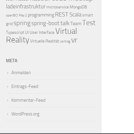
ladeinfrastruktur
microservice
MongoDB
REST
Scala
programming
smart
openBCI
Play 2
Test
spring
talk
spring-boot
Team
grid
Virtual
Typescript
UI
User Interface
Reality
vr
Virtuelle Realität
vortrag
META
Anmelden
Eintrags-Feed
Kommentar-Feed
WordPress.org