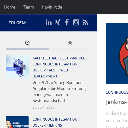
Home
Team
flavia-it.de
FOLGEN:
ARCHITECTURE
/
BEST PRACTICE
/
CONTINUOUS INTEGRATION
/
DOCKER
/
REST
/
WEB
DEVELOPMENT
Von PL/I zu Spring Boot und
Angular – die Modernisierung
CONTINUOUS
einer gewachsenen
Systemlandschaft
Jenkins-
25 SEP., 2025
In dem Cont
CONTINUOUS INTEGRATION
/
verschieden
DOCKER
/
JENKINS
Mir ist auf