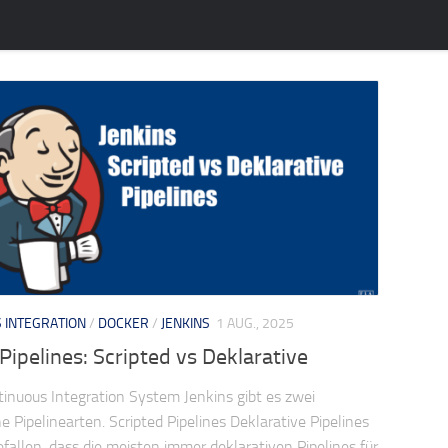
 INTEGRATION
/
DOCKER
/
JENKINS
1 AUG., 2025
Pipelines: Scripted vs Deklarative
inuous Integration System Jenkins gibt es zwei
e Pipelinearten. Scripted Pipelines Deklarative Pipelines
gefallen, dass die meisten immer deklarativen Pipelines für