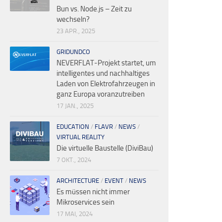
Bun vs. Node.js – Zeit zu
wechseln?
23 APR., 2025
GRIDUNDCO
NEVERFLAT-Projekt startet, um
intelligentes und nachhaltiges
Laden von Elektrofahrzeugen in
ganz Europa voranzutreiben
17 JAN., 2025
EDUCATION
/
FLAVR
/
NEWS
/
VIRTUAL REALITY
Die virtuelle Baustelle (DiviBau)
7 OKT., 2024
ARCHITECTURE
/
EVENT
/
NEWS
Es müssen nicht immer
Mikroservices sein
17 MAI, 2024