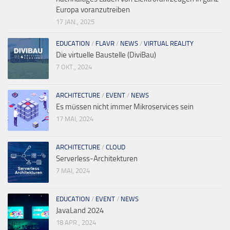
Europa voranzutreiben
17 JAN., 2025
EDUCATION
/
FLAVR
/
NEWS
/
VIRTUAL REALITY
Die virtuelle Baustelle (DiviBau)
7 OKT., 2024
ARCHITECTURE
/
EVENT
/
NEWS
Es müssen nicht immer Mikroservices sein
17 MAI, 2024
ARCHITECTURE
/
CLOUD
Serverless-Architekturen
7 MAI, 2024
EDUCATION
/
EVENT
/
NEWS
JavaLand 2024
18 APR., 2024