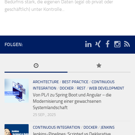
Bedürfnis stark, die eigenen Daten (egal ob privat oder
geschäftlich) unter Kontrolle...
FOLGEN:
ARCHITECTURE
/
BEST PRACTICE
/
CONTINUOUS
INTEGRATION
/
DOCKER
/
REST
/
WEB DEVELOPMENT
Von PL/I zu Spring Boot und Angular – die
Modernisierung einer gewachsenen
Systemlandschaft
25 SEP., 2025
CONTINUOUS INTEGRATION
/
DOCKER
/
JENKINS
Jenkins-Pipelines: Scripted vs Deklarative