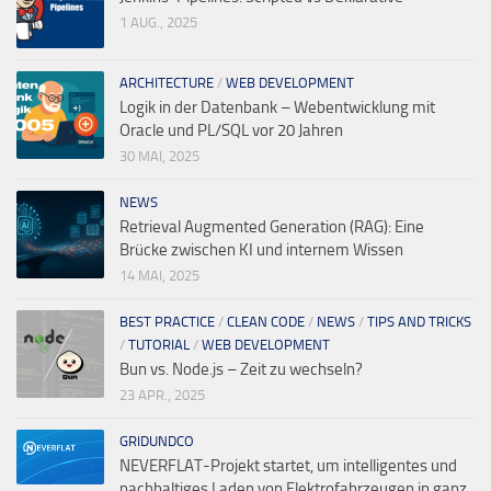
1 AUG., 2025
ARCHITECTURE
/
WEB DEVELOPMENT
Logik in der Datenbank – Webentwicklung mit
Oracle und PL/SQL vor 20 Jahren
30 MAI, 2025
NEWS
Retrieval Augmented Generation (RAG): Eine
Brücke zwischen KI und internem Wissen
14 MAI, 2025
BEST PRACTICE
/
CLEAN CODE
/
NEWS
/
TIPS AND TRICKS
/
TUTORIAL
/
WEB DEVELOPMENT
Bun vs. Node.js – Zeit zu wechseln?
23 APR., 2025
GRIDUNDCO
NEVERFLAT-Projekt startet, um intelligentes und
nachhaltiges Laden von Elektrofahrzeugen in ganz