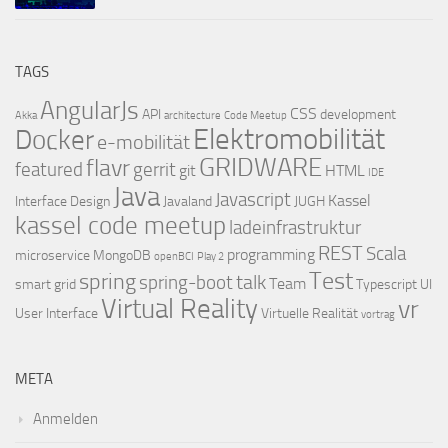
TAGS
AngularJs
CSS
API
development
Akka
architecture
Code Meetup
Elektromobilität
Docker
e-mobilität
GRIDWARE
flavr
featured
gerrit
git
HTML
IDE
Java
Javascript
Kassel
Interface Design
Javaland
JUGH
kassel code meetup
ladeinfrastruktur
REST
Scala
programming
microservice
MongoDB
openBCI
Play 2
Test
spring
talk
spring-boot
Team
smart grid
Typescript
UI
Virtual Reality
vr
User Interface
Virtuelle Realität
vortrag
META
Anmelden