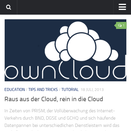
Home
1
Team
flavia-it.de
EDUCATION
/
TIPS AND TRICKS
/
TUTORIAL
18 JULI, 2013
Raus aus der Cloud, rein in die Cloud
In Zeiten von PRISM, der Vollüberwachung des Internet-
Verkehrs durch BND, DGSE und GCHQ und sich häufende
Datenpannen bei unterschiedlichen Dienstleistern wird das