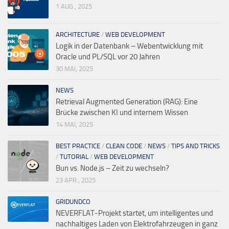
1 AUG., 2025
ARCHITECTURE
/
WEB DEVELOPMENT
Logik in der Datenbank – Webentwicklung mit
Oracle und PL/SQL vor 20 Jahren
30 MAI, 2025
NEWS
Retrieval Augmented Generation (RAG): Eine
Brücke zwischen KI und internem Wissen
14 MAI, 2025
BEST PRACTICE
/
CLEAN CODE
/
NEWS
/
TIPS AND TRICKS
/
TUTORIAL
/
WEB DEVELOPMENT
Bun vs. Node.js – Zeit zu wechseln?
23 APR., 2025
GRIDUNDCO
NEVERFLAT-Projekt startet, um intelligentes und
nachhaltiges Laden von Elektrofahrzeugen in ganz