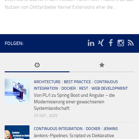
Nutzen von Drittanbieter Kernel Extensions eher die...
FOLGEN:
ARCHITECTURE
/
BEST PRACTICE
/
CONTINUOUS
INTEGRATION
/
DOCKER
/
REST
/
WEB DEVELOPMENT
Von PL/I zu Spring Boot und Angular – die
Modernisierung einer gewachsenen
Systemlandschaft
25 SEP., 2025
CONTINUOUS INTEGRATION
/
DOCKER
/
JENKINS
Jenkins-Pipelines: Scripted vs Deklarative