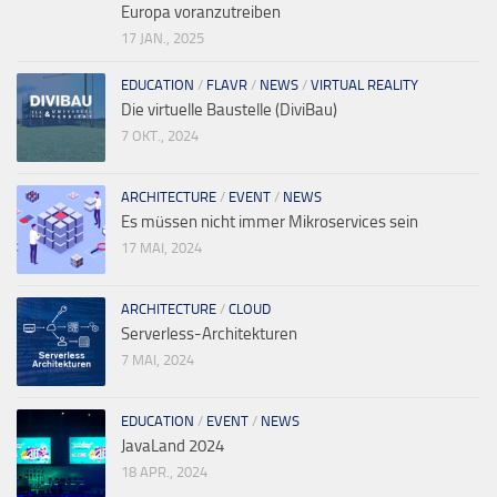
Europa voranzutreiben
17 JAN., 2025
EDUCATION
/
FLAVR
/
NEWS
/
VIRTUAL REALITY
Die virtuelle Baustelle (DiviBau)
7 OKT., 2024
ARCHITECTURE
/
EVENT
/
NEWS
Es müssen nicht immer Mikroservices sein
17 MAI, 2024
ARCHITECTURE
/
CLOUD
Serverless-Architekturen
7 MAI, 2024
EDUCATION
/
EVENT
/
NEWS
JavaLand 2024
18 APR., 2024