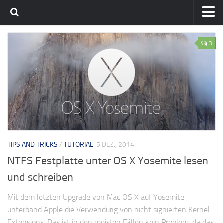
Home
3
Team
flavia-it.de
TIPS AND TRICKS
/
TUTORIAL
5 DEZ., 2014
NTFS Festplatte unter OS X Yosemite lesen
und schreiben
Mit dem letzten Upgrade von Mac OS X auf Yosemite
unterband Apple die Verwendung von nicht signierten Kernel
Extensions. Das ist in den meisten Fällen kein Problem, da das