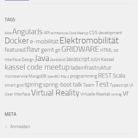
TAGS
AngularJs
CSS
API
development
Akka
architecture
Code Meetup
Elektromobilität
Docker
e-mobilität
GRIDWARE
flavr
featured
gerrit
git
HTML
IDE
Java
Javascript
Kassel
Interface Design
Javaland
JUGH
kassel code meetup
ladeinfrastruktur
REST
Scala
programming
microservice
MongoDB
openBCI
Play 2
Test
spring
talk
spring-boot
Team
smart grid
Typescript
UI
Virtual Reality
vr
User Interface
Virtuelle Realität
vortrag
META
Anmelden