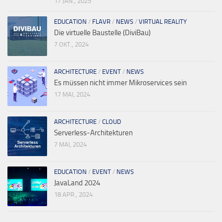
17 JAN., 2025
EDUCATION
/
FLAVR
/
NEWS
/
VIRTUAL REALITY
Die virtuelle Baustelle (DiviBau)
7 OKT., 2024
ARCHITECTURE
/
EVENT
/
NEWS
Es müssen nicht immer Mikroservices sein
17 MAI, 2024
ARCHITECTURE
/
CLOUD
Serverless-Architekturen
7 MAI, 2024
EDUCATION
/
EVENT
/
NEWS
JavaLand 2024
18 APR., 2024