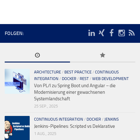
FOLGEN:
ARCHITECTURE
/
BEST PRACTICE
/
CONTINUOUS
INTEGRATION
/
DOCKER
/
REST
/
WEB DEVELOPMENT
Von PL/I zu Spring Boot und Angular – die
Modernisierung einer gewachsenen
Systemlandschaft
25 SEP., 2025
CONTINUOUS INTEGRATION
/
DOCKER
/
JENKINS
Jenkins-Pipelines: Scripted vs Deklarative
1 AUG., 2025