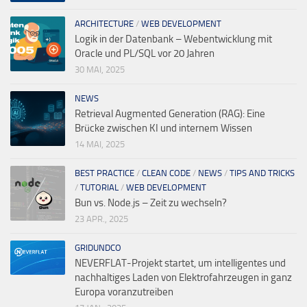
ARCHITECTURE
/
WEB DEVELOPMENT
Logik in der Datenbank – Webentwicklung mit
Oracle und PL/SQL vor 20 Jahren
30 MAI, 2025
NEWS
Retrieval Augmented Generation (RAG): Eine
Brücke zwischen KI und internem Wissen
14 MAI, 2025
BEST PRACTICE
/
CLEAN CODE
/
NEWS
/
TIPS AND TRICKS
/
TUTORIAL
/
WEB DEVELOPMENT
Bun vs. Node.js – Zeit zu wechseln?
23 APR., 2025
GRIDUNDCO
NEVERFLAT-Projekt startet, um intelligentes und
nachhaltiges Laden von Elektrofahrzeugen in ganz
Europa voranzutreiben