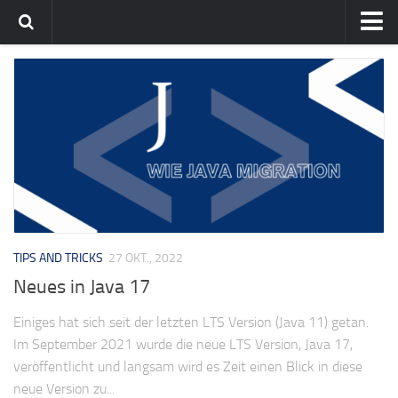
Home
Team
flavia-it.de
TIPS AND TRICKS
27 OKT., 2022
Neues in Java 17
Einiges hat sich seit der letzten LTS Version (Java 11) getan.
Im September 2021 wurde die neue LTS Version, Java 17,
veröffentlicht und langsam wird es Zeit einen Blick in diese
neue Version zu...