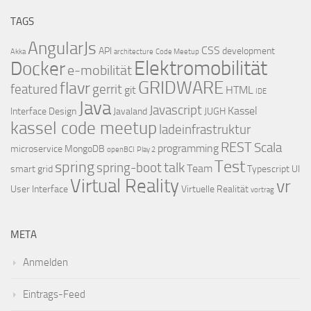
TAGS
AngularJs
CSS
API
development
Akka
architecture
Code Meetup
Elektromobilität
Docker
e-mobilität
GRIDWARE
flavr
featured
gerrit
git
HTML
IDE
Java
Javascript
Kassel
Interface Design
Javaland
JUGH
kassel code meetup
ladeinfrastruktur
REST
Scala
programming
microservice
MongoDB
openBCI
Play 2
Test
spring
talk
spring-boot
Team
smart grid
Typescript
UI
Virtual Reality
vr
User Interface
Virtuelle Realität
vortrag
META
Anmelden
Eintrags-Feed