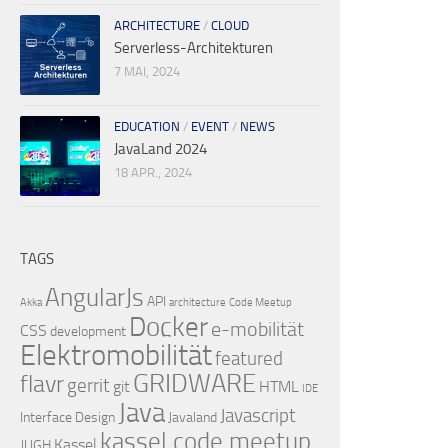
ARCHITECTURE
/
CLOUD
Serverless-Architekturen
7 MAI, 2024
EDUCATION
/
EVENT
/
NEWS
JavaLand 2024
18 APR., 2024
TAGS
AngularJs
API
Akka
architecture
Code Meetup
Docker
e-mobilität
CSS
development
Elektromobilität
featured
GRIDWARE
flavr
gerrit
git
HTML
IDE
Java
Javascript
Interface Design
Javaland
kassel code meetup
Kassel
JUGH