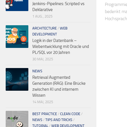
Jenkins-Pipelines: Scripted vs
Programmier
Deklarative
bedenkt man
1 AUG., 2025
Hochsprache
ARCHITECTURE
/
WEB
DEVELOPMENT
Logik in der Datenbank –
Webentwicklung mit Oracle und
PL/SQL vor 20 Jahren
30 MAI, 2025
NEWS
Retrieval Augmented
Generation (RAG): Eine Brücke
zwischen KI und internem
Wissen
14 MAI, 2025
BEST PRACTICE
/
CLEAN CODE
/
NEWS
/
TIPS AND TRICKS
/
TUTORIAL
/
WEB DEVELOPMENT