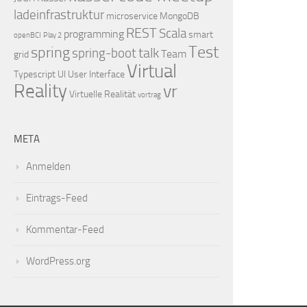
ladeinfrastruktur
microservice
MongoDB
REST
Scala
programming
smart
openBCI
Play 2
Test
spring
talk
spring-boot
Team
grid
Virtual
Typescript
UI
User Interface
Reality
vr
Virtuelle Realität
vortrag
META
Anmelden
Eintrags-Feed
Kommentar-Feed
WordPress.org