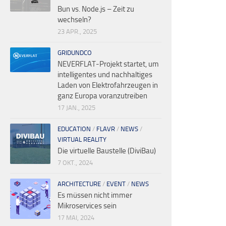
Bun vs. Node.js – Zeit zu
wechseln?
23 APR., 2025
GRIDUNDCO
NEVERFLAT-Projekt startet, um
intelligentes und nachhaltiges
Laden von Elektrofahrzeugen in
ganz Europa voranzutreiben
17 JAN., 2025
EDUCATION
/
FLAVR
/
NEWS
/
VIRTUAL REALITY
Die virtuelle Baustelle (DiviBau)
7 OKT., 2024
ARCHITECTURE
/
EVENT
/
NEWS
Es müssen nicht immer
Mikroservices sein
17 MAI, 2024