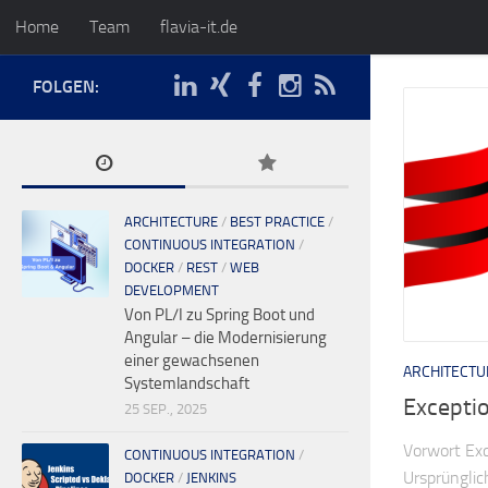
Home
Team
flavia-it.de
FOLGEN:
ARCHITECTURE
/
BEST PRACTICE
/
CONTINUOUS INTEGRATION
/
DOCKER
/
REST
/
WEB
DEVELOPMENT
Von PL/I zu Spring Boot und
Angular – die Modernisierung
einer gewachsenen
ARCHITECTU
Systemlandschaft
Exceptio
25 SEP., 2025
Vorwort Ex
CONTINUOUS INTEGRATION
/
Ursprünglic
DOCKER
/
JENKINS