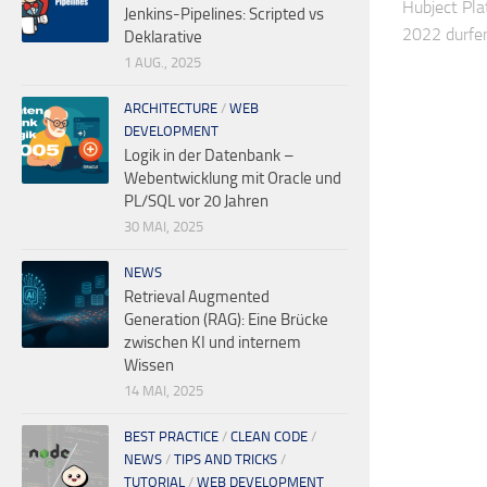
Hubject Pla
Jenkins-Pipelines: Scripted vs
2022 durfe
Deklarative
1 AUG., 2025
ARCHITECTURE
/
WEB
DEVELOPMENT
Logik in der Datenbank –
Webentwicklung mit Oracle und
PL/SQL vor 20 Jahren
30 MAI, 2025
NEWS
Retrieval Augmented
Generation (RAG): Eine Brücke
zwischen KI und internem
Wissen
14 MAI, 2025
BEST PRACTICE
/
CLEAN CODE
/
NEWS
/
TIPS AND TRICKS
/
TUTORIAL
/
WEB DEVELOPMENT