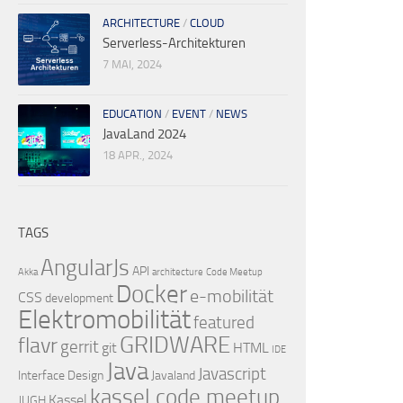
ARCHITECTURE
/
CLOUD
Serverless-Architekturen
7 MAI, 2024
EDUCATION
/
EVENT
/
NEWS
JavaLand 2024
18 APR., 2024
TAGS
AngularJs
API
Akka
architecture
Code Meetup
Docker
e-mobilität
CSS
development
Elektromobilität
featured
GRIDWARE
flavr
gerrit
git
HTML
IDE
Java
Javascript
Interface Design
Javaland
kassel code meetup
Kassel
JUGH