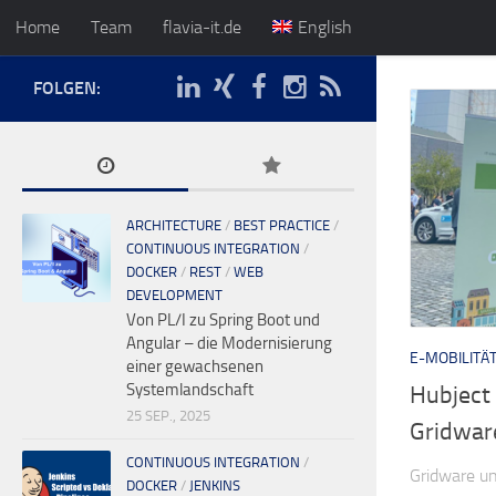
Home
Team
flavia-it.de
English
FOLGEN:
ARCHITECTURE
/
BEST PRACTICE
/
CONTINUOUS INTEGRATION
/
DOCKER
/
REST
/
WEB
DEVELOPMENT
Von PL/I zu Spring Boot und
Angular – die Modernisierung
E-MOBILITÄ
einer gewachsenen
Systemlandschaft
Hubject 
25 SEP., 2025
Gridwar
CONTINUOUS INTEGRATION
/
Gridware un
DOCKER
/
JENKINS