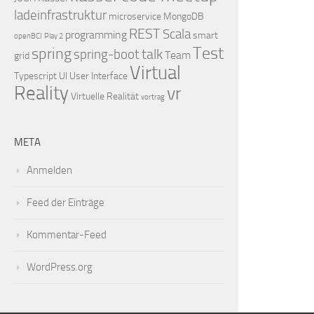
ladeinfrastruktur
microservice
MongoDB
REST
Scala
programming
smart
openBCI
Play 2
Test
spring
talk
spring-boot
Team
grid
Virtual
Typescript
UI
User Interface
Reality
vr
Virtuelle Realität
vortrag
META
Anmelden
Feed der Einträge
Kommentar-Feed
WordPress.org