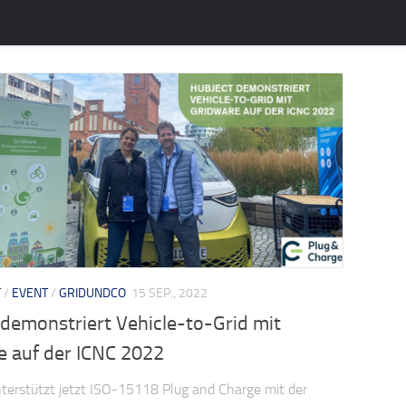
T
/
EVENT
/
GRIDUNDCO
15 SEP., 2022
demonstriert Vehicle-to-Grid mit
e auf der ICNC 2022
terstützt jetzt ISO-15118 Plug and Charge mit der