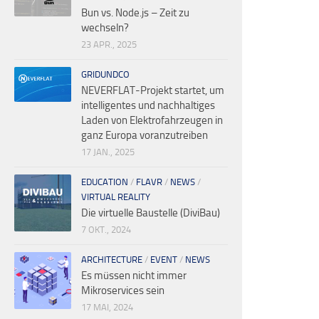
Bun vs. Node.js – Zeit zu
wechseln?
23 APR., 2025
GRIDUNDCO
NEVERFLAT-Projekt startet, um
intelligentes und nachhaltiges
Laden von Elektrofahrzeugen in
ganz Europa voranzutreiben
17 JAN., 2025
EDUCATION
/
FLAVR
/
NEWS
/
VIRTUAL REALITY
Die virtuelle Baustelle (DiviBau)
7 OKT., 2024
ARCHITECTURE
/
EVENT
/
NEWS
Es müssen nicht immer
Mikroservices sein
17 MAI, 2024