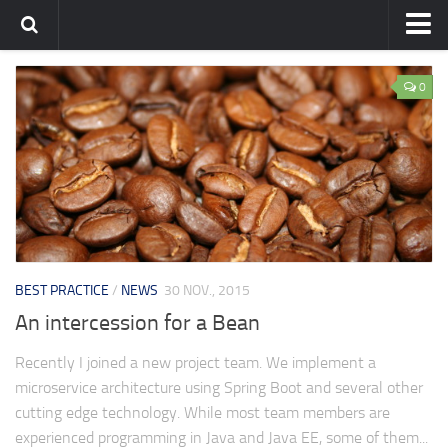
Home
0
Team
flavia-it.de
BEST PRACTICE
/
NEWS
30 NOV., 2015
An intercession for a Bean
Recently I joined a new project team. We implement a
microservice architecture using Spring Boot and several other
cutting edge technology. While most team members are
experienced programming in Java and Java EE, some of them...