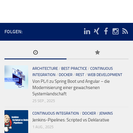
FOLGEN:
ARCHITECTURE
/
BEST PRACTICE
/
CONTINUOUS
INTEGRATION
/
DOCKER
/
REST
/
WEB DEVELOPMENT
Von PL/I zu Spring Boot und Angular – die
Modernisierung einer gewachsenen
Systemlandschaft
25 SEP., 2025
CONTINUOUS INTEGRATION
/
DOCKER
/
JENKINS
Jenkins-Pipelines: Scripted vs Deklarative
1 AUG., 2025