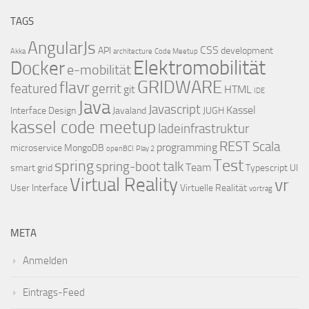
TAGS
AngularJs
CSS
API
development
Akka
architecture
Code Meetup
Elektromobilität
Docker
e-mobilität
GRIDWARE
flavr
featured
gerrit
git
HTML
IDE
Java
Javascript
Kassel
Interface Design
Javaland
JUGH
kassel code meetup
ladeinfrastruktur
REST
Scala
programming
microservice
MongoDB
openBCI
Play 2
Test
spring
talk
spring-boot
Team
smart grid
Typescript
UI
Virtual Reality
vr
User Interface
Virtuelle Realität
vortrag
META
Anmelden
Eintrags-Feed