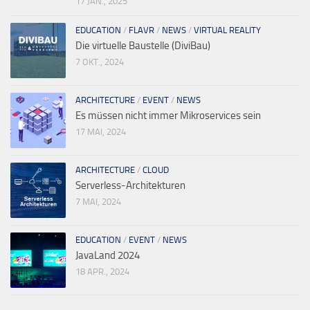
17 JAN., 2025
EDUCATION
/
FLAVR
/
NEWS
/
VIRTUAL REALITY
Die virtuelle Baustelle (DiviBau)
7 OKT., 2024
ARCHITECTURE
/
EVENT
/
NEWS
Es müssen nicht immer Mikroservices sein
17 MAI, 2024
ARCHITECTURE
/
CLOUD
Serverless-Architekturen
7 MAI, 2024
EDUCATION
/
EVENT
/
NEWS
JavaLand 2024
18 APR., 2024