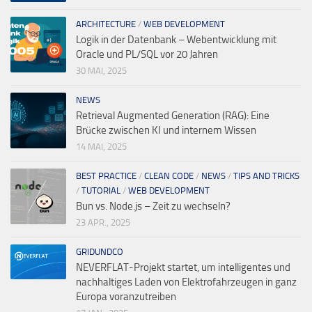
ARCHITECTURE
/
WEB DEVELOPMENT
Logik in der Datenbank – Webentwicklung mit
Oracle und PL/SQL vor 20 Jahren
30 MAI, 2025
NEWS
Retrieval Augmented Generation (RAG): Eine
Brücke zwischen KI und internem Wissen
14 MAI, 2025
BEST PRACTICE
/
CLEAN CODE
/
NEWS
/
TIPS AND TRICKS
/
TUTORIAL
/
WEB DEVELOPMENT
Bun vs. Node.js – Zeit zu wechseln?
23 APR., 2025
GRIDUNDCO
NEVERFLAT-Projekt startet, um intelligentes und
nachhaltiges Laden von Elektrofahrzeugen in ganz
Europa voranzutreiben