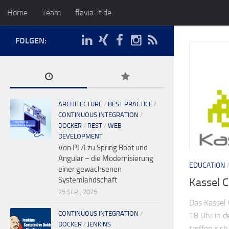
Home
Team
flavia-it.de
FOLGEN:
ARCHITECTURE
/
BEST PRACTICE
/
CONTINUOUS INTEGRATION
/
DOCKER
/
REST
/
WEB
DEVELOPMENT
Von PL/I zu Spring Boot und
Angular – die Modernisierung
EDUCATION
einer gewachsenen
Systemlandschaft
Kassel 
25 SEP., 2025
Das Kassel
CONTINUOUS INTEGRATION
/
18 Uhr in d
DOCKER
/
JENKINS
treffen sich