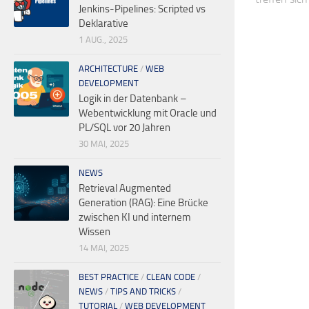
Jenkins-Pipelines: Scripted vs
Deklarative
1 AUG., 2025
ARCHITECTURE
/
WEB
DEVELOPMENT
Logik in der Datenbank –
Webentwicklung mit Oracle und
PL/SQL vor 20 Jahren
30 MAI, 2025
NEWS
Retrieval Augmented
Generation (RAG): Eine Brücke
zwischen KI und internem
Wissen
14 MAI, 2025
BEST PRACTICE
/
CLEAN CODE
/
NEWS
/
TIPS AND TRICKS
/
TUTORIAL
/
WEB DEVELOPMENT