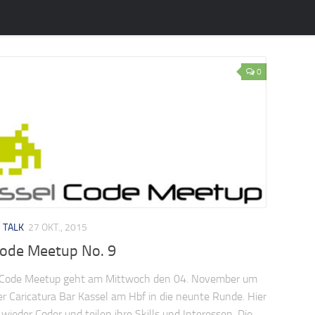
0
/
TALK
27 OKT., 2015
Code Meetup No. 9
 Code Meetup geht am Mittwoch den 04. November um
er Caricatura Bar Kassel am Hbf in die neunte Runde. Hier
 wieder Coder und teilen ihre Skills und Interessen. Die...