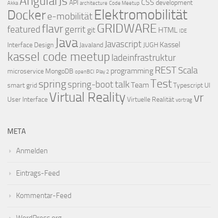
AngularJs
CSS
API
development
Akka
architecture
Code Meetup
Elektromobilität
Docker
e-mobilität
GRIDWARE
flavr
featured
gerrit
git
HTML
IDE
Java
Javascript
Kassel
Interface Design
Javaland
JUGH
kassel code meetup
ladeinfrastruktur
REST
Scala
programming
microservice
MongoDB
openBCI
Play 2
Test
spring
talk
spring-boot
Team
smart grid
Typescript
UI
Virtual Reality
vr
User Interface
Virtuelle Realität
vortrag
META
Anmelden
Eintrags-Feed
Kommentar-Feed