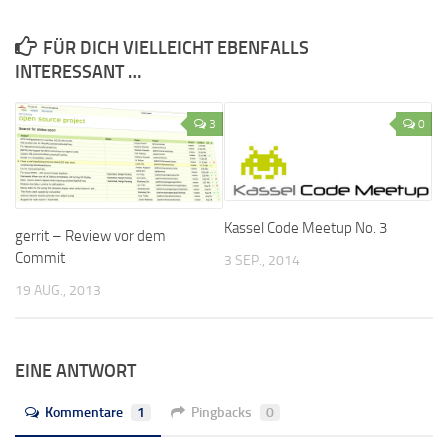
FÜR DICH VIELLEICHT EBENFALLS
INTERESSANT …
3
0
Kassel Code Meetup No. 3
gerrit – Review vor dem
Commit
3 SEP., 2014
19 AUG., 2013
EINE ANTWORT
Kommentare
1
Pingbacks
0