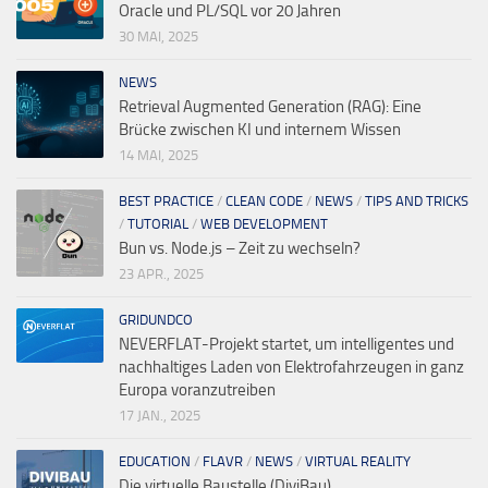
Oracle und PL/SQL vor 20 Jahren
30 MAI, 2025
NEWS
Retrieval Augmented Generation (RAG): Eine
Brücke zwischen KI und internem Wissen
14 MAI, 2025
BEST PRACTICE
/
CLEAN CODE
/
NEWS
/
TIPS AND TRICKS
/
TUTORIAL
/
WEB DEVELOPMENT
Bun vs. Node.js – Zeit zu wechseln?
23 APR., 2025
GRIDUNDCO
NEVERFLAT-Projekt startet, um intelligentes und
nachhaltiges Laden von Elektrofahrzeugen in ganz
Europa voranzutreiben
17 JAN., 2025
EDUCATION
/
FLAVR
/
NEWS
/
VIRTUAL REALITY
Die virtuelle Baustelle (DiviBau)