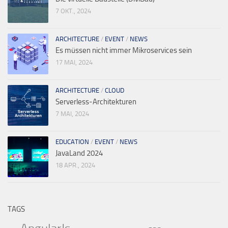
7 OKT., 2024
ARCHITECTURE
/
EVENT
/
NEWS
Es müssen nicht immer Mikroservices sein
17 MAI, 2024
ARCHITECTURE
/
CLOUD
Serverless-Architekturen
7 MAI, 2024
EDUCATION
/
EVENT
/
NEWS
JavaLand 2024
18 APR., 2024
TAGS