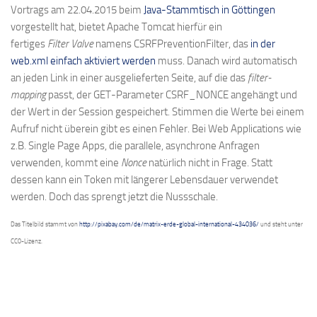
Vortrags am 22.04.2015 beim
Java-Stammtisch in Göttingen
vorgestellt hat, bietet Apache Tomcat hierfür ein
fertiges
Filter
Valve
namens CSRFPreventionFilter, das
in der
web.xml einfach aktiviert werden
muss. Danach wird automatisch
an jeden Link in einer ausgelieferten Seite, auf die das
filter-
mapping
passt, der GET-Parameter CSRF_NONCE angehängt und
der Wert in der Session gespeichert. Stimmen die Werte bei einem
Aufruf nicht überein gibt es einen Fehler. Bei Web Applications wie
z.B. Single Page Apps, die parallele, asynchrone Anfragen
verwenden, kommt eine
Nonce
natürlich nicht in Frage. Statt
dessen kann ein Token mit längerer Lebensdauer verwendet
werden. Doch das sprengt jetzt die Nussschale.
Das Titelbild stammt von
http://pixabay.com/de/matrix-erde-global-international-434036/
und steht unter
CC0-Lizenz.