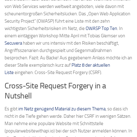
von Web Services werden weltweit angeboten; viele davon mit
scheunentorgroßen Sicherheitslücken. Das „Open Web Application
Security Project“ (OWASP) führt eine Liste mit den zehn
wichtigsten Sicherheitsrisiken im Netz, die
OWASP Top Ten
. In
einem eintägigen Workshop Mitte April mit Tobias Glemser von
Secuvera
haben wir uns intensiv mit den Risiken beschäftigt,
Angriffsszenarien durchgespielt und Gegenmaßnahmen
besprochen. Fazit: Au Backe! Aus gegebenem Anlass möchte ich an
dieser Stelle exemplarisch kurz auf
Platz 8 der aktuellen
Liste
eingehen: Cross-Site Request Forgery (CSRF).
Cross-Site Request Forgery in a
Nutshell
Es gibt
im Netz genügend Material zu diesem Thema
, so dass ich
nicht in die Tiefe gehen werde. Daher hier CSRF in wenigen Sätzen.
Man nehme eine populäre Website mit Schnittstelle
(popularwebsitewithapi.io) bei der sich Nutzer anmelden können. In