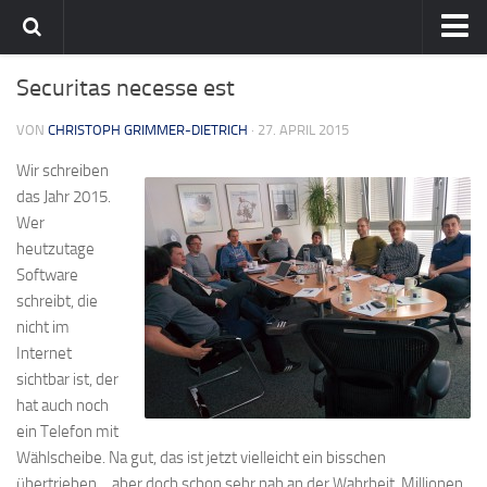
Home
Securitas necesse est
Team
VON
CHRISTOPH GRIMMER-DIETRICH
· 27. APRIL 2015
flavia-it.de
Wir schreiben
das Jahr 2015.
Wer
heutzutage
Software
schreibt, die
nicht im
Internet
sichtbar ist, der
hat auch noch
ein Telefon mit
Wählscheibe. Na gut, das ist jetzt vielleicht ein bisschen
übertrieben… aber doch schon sehr nah an der Wahrheit. Millionen