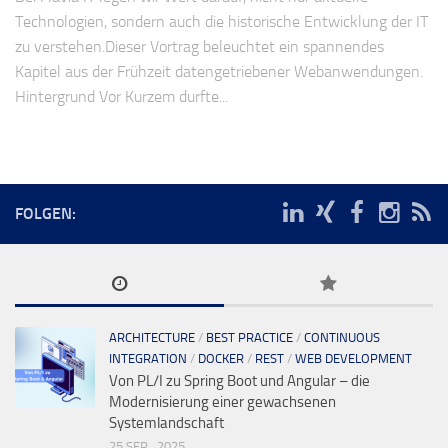
Technologien, sondern auch die historische Entwicklung der IT
zu verstehen.Dieser Vortrag beleuchtet ein spannendes
Kapitel aus der Frühzeit datengetriebener Webanwendungen.
Hintergrund Vor Kurzem durfte...
FOLGEN:
ARCHITECTURE
/
BEST PRACTICE
/
CONTINUOUS
INTEGRATION
/
DOCKER
/
REST
/
WEB DEVELOPMENT
Von PL/I zu Spring Boot und Angular – die
Modernisierung einer gewachsenen
Systemlandschaft
25 SEP., 2025