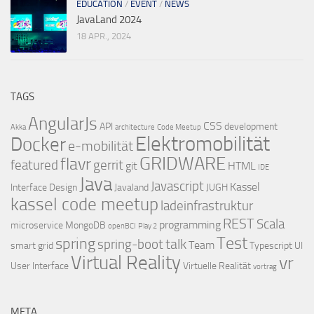
EDUCATION
/
EVENT
/
NEWS
JavaLand 2024
18 APR., 2024
TAGS
AngularJs
CSS
API
development
Akka
architecture
Code Meetup
Elektromobilität
Docker
e-mobilität
GRIDWARE
flavr
featured
gerrit
git
HTML
IDE
Java
Javascript
Kassel
Interface Design
Javaland
JUGH
kassel code meetup
ladeinfrastruktur
REST
Scala
programming
microservice
MongoDB
openBCI
Play 2
Test
spring
talk
spring-boot
Team
smart grid
Typescript
UI
Virtual Reality
vr
User Interface
Virtuelle Realität
vortrag
META