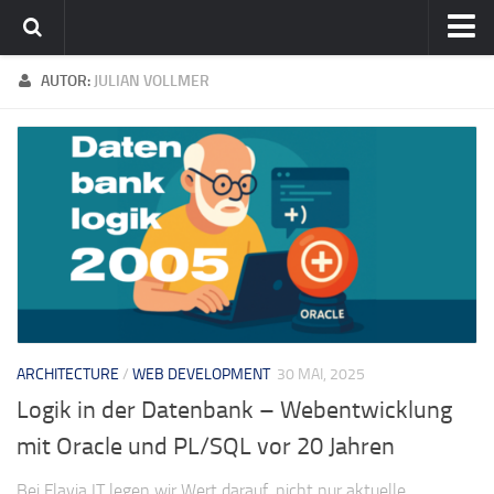
Home
AUTOR:
JULIAN VOLLMER
Team
flavia-it.de
ARCHITECTURE
/
WEB DEVELOPMENT
30 MAI, 2025
Logik in der Datenbank – Webentwicklung
mit Oracle und PL/SQL vor 20 Jahren
Bei Flavia IT legen wir Wert darauf, nicht nur aktuelle