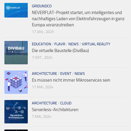
GRIDUNDCO
NEVERFLAT-Projekt startet, um intelligentes und
nachhaltiges Laden von Elektrofahrzeugen in ganz
Europa voranzutreiben
17 JAN., 2025
EDUCATION
/
FLAVR
/
NEWS
/
VIRTUAL REALITY
Die virtuelle Baustelle (DiviBau)
7 OKT., 2024
ARCHITECTURE
/
EVENT
/
NEWS
Es müssen nicht immer Mikroservices sein
17 MAI, 2024
ARCHITECTURE
/
CLOUD
Serverless-Architekturen
7 MAI, 2024