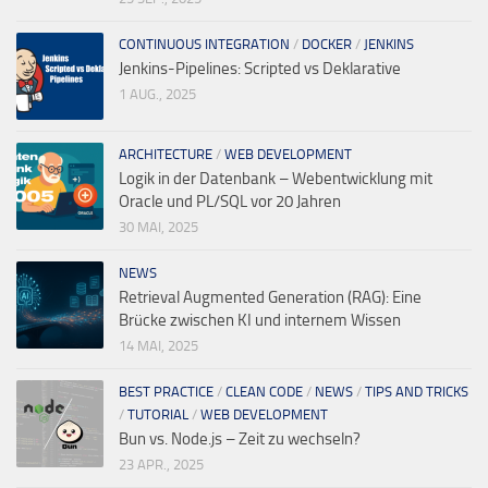
CONTINUOUS INTEGRATION
/
DOCKER
/
JENKINS
Jenkins-Pipelines: Scripted vs Deklarative
1 AUG., 2025
ARCHITECTURE
/
WEB DEVELOPMENT
Logik in der Datenbank – Webentwicklung mit
Oracle und PL/SQL vor 20 Jahren
30 MAI, 2025
NEWS
Retrieval Augmented Generation (RAG): Eine
Brücke zwischen KI und internem Wissen
14 MAI, 2025
BEST PRACTICE
/
CLEAN CODE
/
NEWS
/
TIPS AND TRICKS
/
TUTORIAL
/
WEB DEVELOPMENT
Bun vs. Node.js – Zeit zu wechseln?
23 APR., 2025